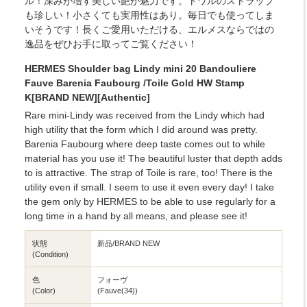
ル！深みが増す美しい艶が魅力です。トワルのストラップ
も珍しい！小さくても実用性はあり。毎日でも使ってしま
いそうです！長くご愛用いただける、エルメスならではの
逸品をぜひお手に取ってご覧ください！
HERMES Shoulder bag Lindy mini 20 Bandouliere
Fauve Barenia Faubourg /Toile Gold HW Stamp
K[BRAND NEW][Authentic]
Rare mini-Lindy was received from the Lindy which had
high utility that the form which I did around was pretty.
Barenia Faubourg where deep taste comes out to while
material has you use it! The beautiful luster that depth adds
to is attractive. The strap of Toile is rare, too! There is the
utility even if small. I seem to use it even every day! I take
the gem only by HERMES to be able to use regularly for a
long time in a hand by all means, and please see it!
状態
新品/BRAND NEW
(Condition)
色
フォーヴ
(Color)
(Fauve(34))