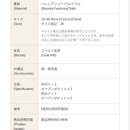
素材
バレニアフォーブル/トワル
(Material)
(Barenia Faubourg/Toile)
サイズ
20 (W:20cm H:12cm D:9cm)
(Size)
サイズ表記：20
※サイズ表記は商品実物の実寸となります。
すべて手作業にて採寸を行っております為、若干の誤差
が生じる場合があります事ご了承下さいませ。
金具
ゴールド金具
(Buckle)
(Gold HW)
付属品
箱、保存袋
(Accessories)
仕様
外ポケット
(Specification)
オープンポケット x 2
内ポケット
オープンポケット x 2
備考
K刻印(2025年製造)
商品状態詳細
新品/BRAND NEW
(Product
Details)