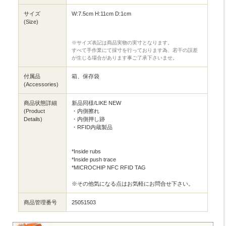
サイズ
W:7.5cm H:11cm D:1cm
(Size)
※サイズ表記は商品実物の実寸となります。
すべて手作業にて採寸を行っております為、若干の誤差
が生じる場合があります事ご了承下さいませ。
付属品
箱、保存袋
(Accessories)
商品状態詳細
新品同様/LIKE NEW
(Product
・内側擦れ
Details)
・内側押し跡
・RFID内蔵製品
*Inside rubs
*Inside push trace
*MICROCHIP NFC RFID TAG
※その他気になる点はお気軽にお問合せ下さい。
商品管理番号
25051503