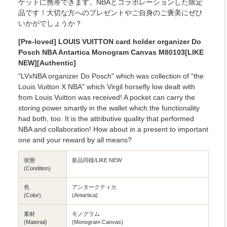
ケットに携帯できます。NBAとコラボレーションした限定
品です！大切な方へのプレゼントやご自身のご褒美にぜひ
いかがでしょうか？
[Pre-loved] LOUIS VUITTON card holder organizer Do
Posch NBA Antartica Monogram Canvas M80103[LIKE
NEW][Authentic]
"LVxNBA organizer Do Posch" which was collection of "the
Louis Vuitton X NBA" which Virgil horsefly low dealt with
from Louis Vuitton was received! A pocket can carry the
storing power smartly in the wallet which the functionality
had both, too. It is the attributive quality that performed
NBA and collaboration! How about in a present to important
one and your reward by all means?
状態
新品同様/LIKE NEW
(Condition)
色
アンタークティカ
(Color)
(Antartica)
素材
モノグラム
(Material)
(Monogram Canvas)