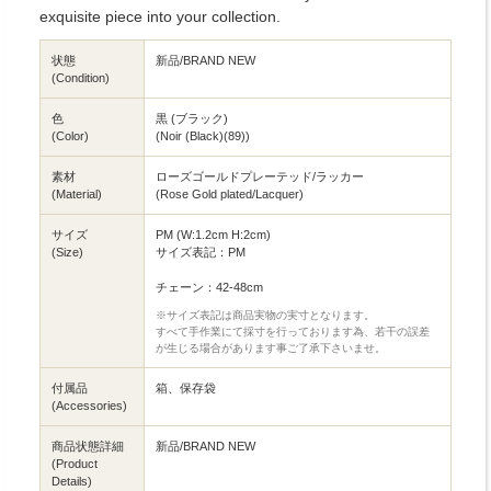
exquisite piece into your collection.
状態
新品/BRAND NEW
(Condition)
色
黒 (ブラック)
(Color)
(Noir (Black)(89))
素材
ローズゴールドプレーテッド/ラッカー
(Material)
(Rose Gold plated/Lacquer)
サイズ
PM (W:1.2cm H:2cm)
(Size)
サイズ表記：PM
チェーン：42-48cm
※サイズ表記は商品実物の実寸となります。
すべて手作業にて採寸を行っております為、若干の誤差
が生じる場合があります事ご了承下さいませ。
付属品
箱、保存袋
(Accessories)
商品状態詳細
新品/BRAND NEW
(Product
Details)