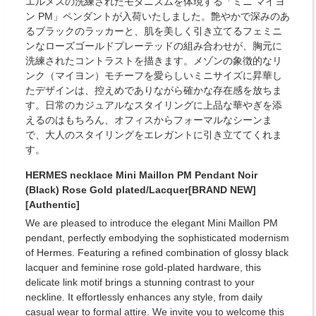
エルメスの洗練されたモダニズムを体現する「ミニ マイヨ
ン PM」ペンダントが入荷いたしました。艶やかで深みのあ
るブラックのラッカーと、肌を美しく引き立てるフェミニ
ンなローズゴールドプレーテッドの組み合わせが、胸元に
洗練されたコントラストを描きます。メゾンの象徴的なリ
ンク（マイヨン）モチーフを愛らしいミニサイズに昇華し
たデザインは、控えめでありながら確かな存在感を放ちま
す。日常のカジュアルなスタイリングに上品な華やぎを添
えるのはもちろん、オフィスからフォーマルなシーンま
で、大人のスタイリングをエレガントに引き立ててくれま
す。
HERMES necklace Mini Maillon PM Pendant Noir
(Black) Rose Gold plated/Lacquer[BRAND NEW]
[Authentic]
We are pleased to introduce the elegant Mini Maillon PM
pendant, perfectly embodying the sophisticated modernism
of Hermes. Featuring a refined combination of glossy black
lacquer and feminine rose gold-plated hardware, this
delicate link motif brings a stunning contrast to your
neckline. It effortlessly enhances any style, from daily
casual wear to formal attire. We invite you to welcome this