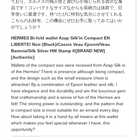
ており、エルメスの職人技と遊び心が感じられる贅沢な逸
品です！コンパクトなサイズながらも収納力は抜群で、日
常使いに最適です。持つたびに特別な気分にさせてくれる
こちらのお財布、この機会にぜひお手に取ってみてはいか
がでしょうか？
HERMES Bi-fold wallet Azap Silk'in Compact EN
LIBERTE! Noir (Black)/Cassis Veau Epsom/Veau
Barenia/Silk Silver HW Stamp K[BRAND NEW]
[Authentic]
Wallets of the compact size were received from Azap Silk in
of the Hermes! There is presence although being compact,
and the design such as the small treasure chest is
attractive! By a combination of Epson leather and silk, I
have elegance and the durability and am the luxurious gem
that craftsmanship and a sense of fun of the Hermes are
felt! The storing power is outstanding, and the pattern that
is compact size is most suitable for an errand every day.
How about taking it in a hand by all means at this wallet
which makes you feel special whenever I have, this
opportunity?