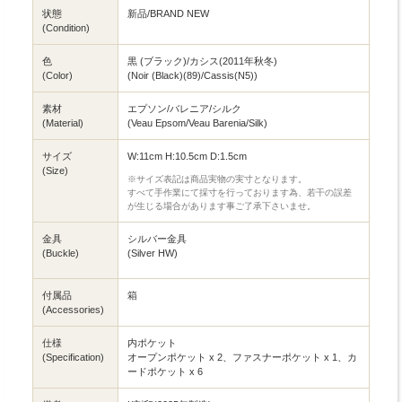
状態
新品/BRAND NEW
(Condition)
色
黒 (ブラック)/カシス(2011年秋冬)
(Color)
(Noir (Black)(89)/Cassis(N5))
素材
エプソン/バレニア/シルク
(Material)
(Veau Epsom/Veau Barenia/Silk)
サイズ
W:11cm H:10.5cm D:1.5cm
(Size)
※サイズ表記は商品実物の実寸となります。
すべて手作業にて採寸を行っております為、若干の誤差
が生じる場合があります事ご了承下さいませ。
金具
シルバー金具
(Buckle)
(Silver HW)
付属品
箱
(Accessories)
仕様
内ポケット
(Specification)
オープンポケット x 2、ファスナーポケット x 1、カ
ードポケット x 6