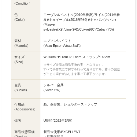
(Condition)
色
モーヴシルベストル(2019年春夏)/ライム(2011年春
(Color)
夏)/キュイーブル(2016年秋冬)/キャバン(カバン)
(Mauve
sylvestre(X9)/Lime(9R)/Cuivre(6C)/Caban(Y3))
素材
エプソン/スイフト
(Material)
(Veau Epsom/Veau Swift)
サイズ
W:20cm H:11cm D:1.8cm ストラップ:146cm
(Size)
※サイズ表記は商品実物の実寸となります。
すべて手作業にて採寸を行っております為、若干の誤差
が生じる場合があります事ご了承下さいませ。
金具
シルバー金具
(Buckle)
(Silver HW)
付属品
箱、保存袋、ショルダーストラップ
(Accessories)
備考
U刻印(2022年製造)
商品状態詳細
新品未使用/EXCELLENT
(Product
・長期保管品