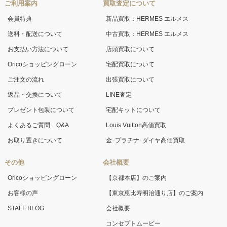
ご利用案内
買取査定について
会員特典
新品買取：HERMES エルメス
送料・配送について
中古買取：HERMES エルメス
お支払い方法について
店頭買取について
Oricoショッピングローン
宅配買取について
ご注文の流れ
出張買取について
返品・交換について
LINE査定
プレゼント包装について
宅配キットについて
よくあるご質問 Q&A
Louis Vuitton高価買取
お取り置きについて
金･プラチナ･ダイヤ高価買取
その他
会社概要
Oricoショッピングローン
【京都本店】のご案内
お客様の声
【東京恵比寿明治通り店】のご案内
STAFF BLOG
会社概要
コンセプトムービー