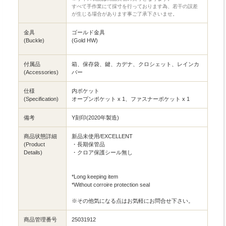
すべて手作業にて採寸を行っております為、若干の誤差
が生じる場合があります事ご了承下さいませ。
金具
ゴールド金具
(Buckle)
(Gold HW)
付属品
箱、保存袋、鍵、カデナ、クロシェット、レインカ
(Accessories)
バー
仕様
内ポケット
(Specification)
オープンポケット x 1、ファスナーポケット x 1
備考
Y刻印(2020年製造)
商品状態詳細
新品未使用/EXCELLENT
(Product
・長期保管品
Details)
・クロア保護シール無し
*Long keeping item
*Without corroire protection seal
※その他気になる点はお気軽にお問合せ下さい。
商品管理番号
25031912