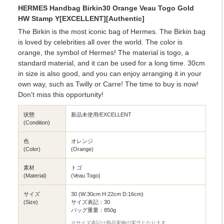
HERMES Handbag Birkin30 Orange Veau Togo Gold
HW Stamp Y[EXCELLENT][Authentic]
The Birkin is the most iconic bag of Hermes. The Birkin bag
is loved by celebrities all over the world. The color is
orange, the symbol of Hermes! The material is togo, a
standard material, and it can be used for a long time. 30cm
in size is also good, and you can enjoy arranging it in your
own way, such as Twilly or Carre! The time to buy is now!
Don't miss this opportunity!
状態
新品未使用/EXCELLENT
(Condition)
色
オレンジ
(Color)
(Orange)
素材
トゴ
(Material)
(Veau Togo)
サイズ
30 (W:30cm H:22cm D:16cm)
(Size)
サイズ表記：30
バッグ重量：850g
※サイズ表記は商品実物の実寸となります。