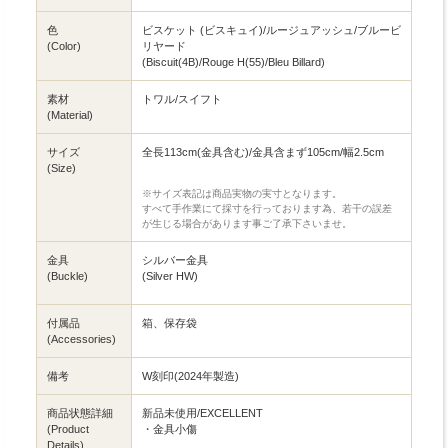
色
ビスケット (ビスキュイ)/ルージュアッシュ/ブルービ
(Color)
リヤード
(Biscuit(4B)/Rouge H(55)/Bleu Billard)
素材
トワル/スイフト
(Material)
サイズ
全長113cm(金具含む)/金具含まず105cm/幅2.5cm
(Size)
※サイズ表記は商品実物の実寸となります。
すべて手作業にて採寸を行っております為、若干の誤差
が生じる場合があります事ご了承下さいませ。
金具
シルバー金具
(Buckle)
(Silver HW)
付属品
箱、保存袋
(Accessories)
備考
W刻印(2024年製造)
商品状態詳細
新品未使用/EXCELLENT
(Product
・金具小傷
Details)