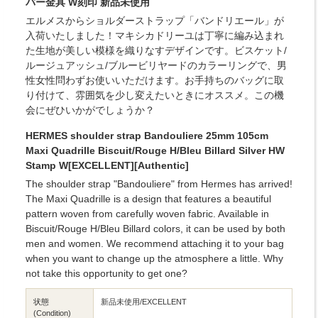
バー金具 W刻印 新品未使用
エルメスからショルダーストラップ「バンドリエール」が
入荷いたしました！マキシカドリーユは丁寧に編み込まれ
た生地が美しい模様を織りなすデザインです。ビスケット/
ルージュアッシュ/ブルービリヤードのカラーリングで、男
性女性問わずお使いいただけます。お手持ちのバッグに取
り付けて、雰囲気を少し変えたいときにオススメ。この機
会にぜひいかがでしょうか？
HERMES shoulder strap Bandouliere 25mm 105cm
Maxi Quadrille Biscuit/Rouge H/Bleu Billard Silver HW
Stamp W[EXCELLENT][Authentic]
The shoulder strap "Bandouliere" from Hermes has arrived!
The Maxi Quadrille is a design that features a beautiful
pattern woven from carefully woven fabric. Available in
Biscuit/Rouge H/Bleu Billard colors, it can be used by both
men and women. We recommend attaching it to your bag
when you want to change up the atmosphere a little. Why
not take this opportunity to get one?
状態
新品未使用/EXCELLENT
(Condition)