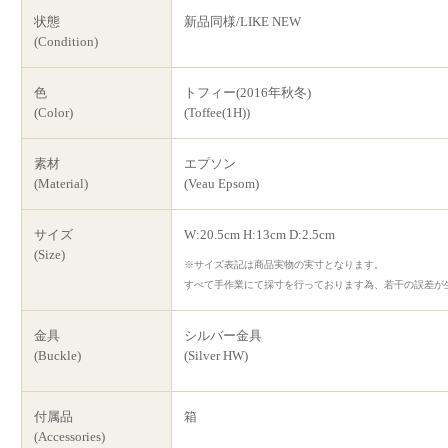
状態
新品同様/LIKE NEW
(Condition)
色
トフィー(2016年秋冬)
(Color)
(Toffee(1H))
素材
エプソン
(Material)
(Veau Epsom)
サイズ
W:20.5cm H:13cm D:2.5cm
(Size)
※サイズ表記は商品実物の実寸となります。
すべて手作業にて採寸を行っております為、若干の誤差が
金具
シルバー金具
(Buckle)
(Silver HW)
付属品
箱
(Accessories)