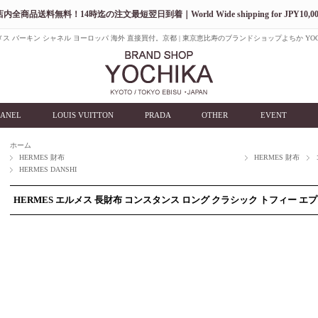
店内全商品送料無料！14時迄の注文最短翌日到着｜World Wide shipping for JPY10,00
ス バーキン シャネル ヨーロッパ 海外 直接買付。京都 | 東京恵比寿のブランドショップよちか YOC
ANEL
LOUIS VUITTON
PRADA
OTHER
EVENT
ホーム
HERMES 財布
HERMES 財布
HERMES DANSHI
HERMES エルメス 長財布 コンスタンス ロング クラシック トフィー エ