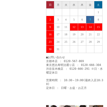
日
月
火
水
木
金
土
1
2
3
4
5
6
7
8
9
10
11
12
13
14
15
16
17
18
19
20
21
22
23
24
25
26
27
28
29
30
31
■お問い合わせ
京都本店 ： 0120-567-869
東京恵比寿明治通り店 ： 0120-666-304
渋谷並木橋店 ： 0120-666-291 ※日・水
曜定休日
営業時間 ： 10:30～19:00(最終入店18:3
0)
定休日 ： 日曜・お盆・お正月