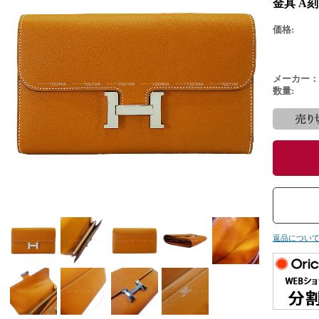
金具 A
価格:
メーカー：
数量:
返品につい