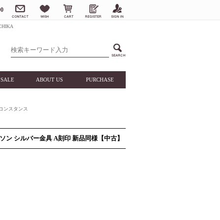
0
HIKA
SALE
ABOUT US
PURCHASE
コンスタンス
プソン シルバー金具 A刻印 新品同様【中古】