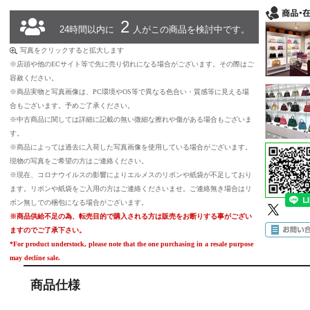
2
24時間以内に
人がこの商品を検討中です。
写真をクリックすると拡大します
※店頭や他のECサイト等で先に売り切れになる場合がございます。その際はご
容赦ください。
※商品実物と写真画像は、PC環境やOS等で異なる色合い・質感等に見える場
合もございます。予めご了承ください。
※中古商品に関しては詳細に記載の無い微細な擦れや傷がある場合もございま
す。
※商品によっては過去に入荷した写真画像を使用している場合がございます。
現物の写真をご希望の方はご連絡ください。
※現在、コロナウイルスの影響によりエルメスのリボンや紙袋が不足しており
ます。リボンや紙袋をご入用の方はご連絡くださいませ。ご連絡無き場合はリ
ボン無しでの梱包になる場合がございます。
※商品供給不足の為、転売目的で購入される方は販売をお断りする事がござい
ますのでご了承下さい。
*For product understock, please note that the one purchasing in a resale purpose
may decline sale.
商品仕様