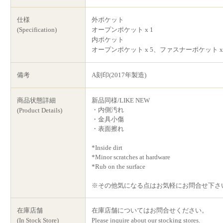
仕様
外ポケット
(Specification)
オープンポケット x 1
内ポケット
オープンポケット x 5、ファスナーポケット x 
備考
A刻印(2017年製造)
商品状態詳細
新品同様/LIKE NEW
・内側汚れ
(Product Details)
・金具小傷
・表面擦れ
*Inside dirt
*Minor scratches at hardware
*Rub on the surface
※その他気になる点はお気軽にお問合せ下さ
在庫店舗
在庫店舗についてはお問合せください。
(In Stock Store)
Please inquire about our stocking stores.