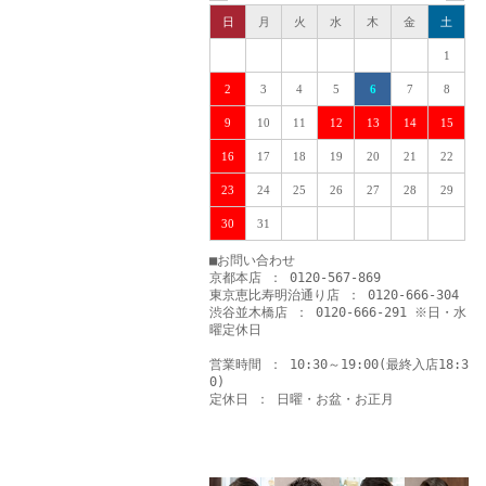
日
月
火
水
木
金
土
1
2
3
4
5
6
7
8
9
10
11
12
13
14
15
16
17
18
19
20
21
22
23
24
25
26
27
28
29
30
31
■お問い合わせ
京都本店 ： 0120-567-869
東京恵比寿明治通り店 ： 0120-666-304
渋谷並木橋店 ： 0120-666-291 ※日・水
曜定休日
営業時間 ： 10:30～19:00(最終入店18:3
0)
定休日 ： 日曜・お盆・お正月