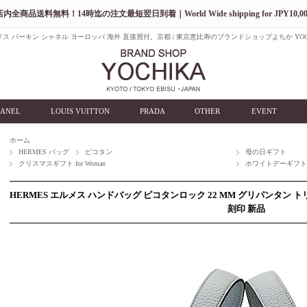
店内全商品送料無料！14時迄の注文最短翌日到着｜World Wide shipping for JPY10,00
ス バーキン シャネル ヨーロッパ 海外 直接買付。京都 | 東京恵比寿のブランドショップよちか YOC
ANEL
LOUIS VUITTON
PRADA
OTHER
EVENT
ホーム
HERMES バッグ
ピコタン
母の日ギフト
クリスマスギフト for Woman
ホワイトデーギフ
HERMES エルメス ハンドバッグ ピコタンロック 22 MM グリパンタン
刻印 新品