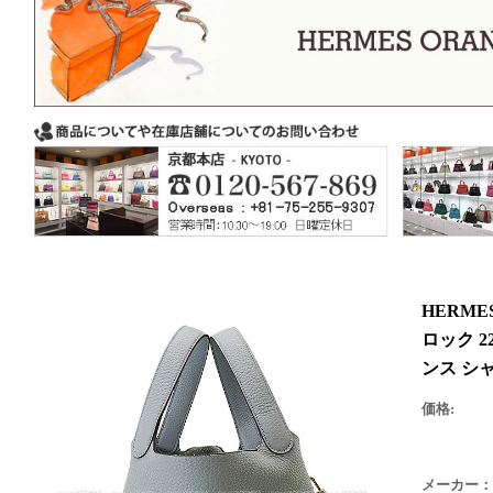
HERM
ロック 
ンス シ
価格:
メーカー：