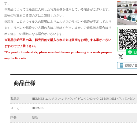
す。
※商品によっては過去に入荷した写真画像を使用している場合がございます。
現物の写真をご希望の方はご連絡ください。
※現在、コロナウイルスの影響によりエルメスのリボンや紙袋が不足しており
ます。リボンや紙袋をご入用の方はご連絡くださいませ。ご連絡無き場合はリ
ボン無しでの梱包になる場合がございます。
※商品供給不足の為、転売目的で購入される方は販売をお断りする事がござい
ますのでご了承下さい。
*For product understock, please note that the one purchasing in a resale purpose
may decline sale.
商品仕様
製品名:
HERMES エルメス ハンドバッグ ピコタンロック 22 MM MM グリパンタン
メーカー:
HERMES
区分:
新品