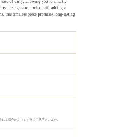
 ease of carry, allowing you to smartly
d by the signature lock motif, adding a
ns, this timeless piece promises long-lasting
生じる場合があります事ご了承下さいませ。