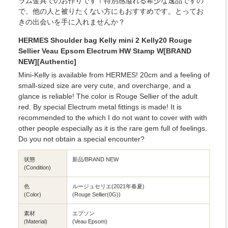
ラム金具でのお作りです！特別感溢れる希少な逸品ですの
で、他の人と被りたくない方にもおすすめです。とってお
きの出会いを手に入れませんか？
HERMES Shoulder bag Kelly mini 2 Kelly20 Rouge
Sellier Veau Epsom Electrum HW Stamp W[BRAND
NEW][Authentic]
Mini-Kelly is available from HERMES! 20cm and a feeling of
small-sized size are very cute, and overcharge, and a
glance is reliable! The color is Rouge Sellier of the adult
red. By special Electrum metal fittings is made! It is
recommended to the which I do not want to cover with with
other people especially as it is the rare gem full of feelings.
Do you not obtain a special encounter?
状態
新品/BRAND NEW
(Condition)
色
ルージュセリエ(2021年春夏)
(Color)
(Rouge Sellier(0G))
素材
エプソン
(Material)
(Veau Epsom)