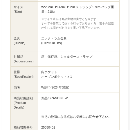
サイズ
W:20cm H:14cm D:9cm ストラップ:97cm バッグ重
(Size)
量：210g
※サイズ表記は商品実物の実寸となります。
すべて手作業にて採寸を行っております為、若干の誤差
が生じる場合があります事ご了承下さいませ。
金具
エレクトラム金具
(Buckle)
(Electrum HW)
付属品
箱、保存袋、ショルダーストラップ
(Accessories)
仕様
内ポケット
(Specification)
オープンポケット x 1
備考
W刻印(2024年製造)
商品状態詳細
新品/BRAND NEW
(Product
Details)
※その他気になる点はお気軽にお問合せ下さい。
商品管理番号
25030401