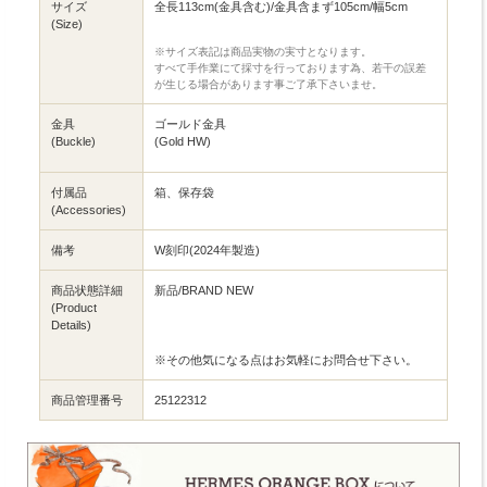
サイズ
全長113cm(金具含む)/金具含まず105cm/幅5cm
(Size)
※サイズ表記は商品実物の実寸となります。
すべて手作業にて採寸を行っております為、若干の誤差
が生じる場合があります事ご了承下さいませ。
金具
ゴールド金具
(Buckle)
(Gold HW)
付属品
箱、保存袋
(Accessories)
備考
W刻印(2024年製造)
商品状態詳細
新品/BRAND NEW
(Product
Details)
※その他気になる点はお気軽にお問合せ下さい。
商品管理番号
25122312