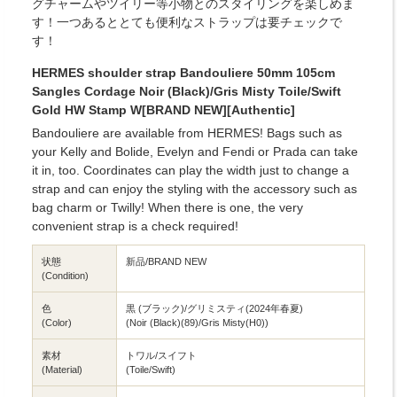
グチャームやツイリー等小物とのスタイリングを楽しめま
す！一つあるととても便利なストラップは要チェックで
す！
HERMES shoulder strap Bandouliere 50mm 105cm
Sangles Cordage Noir (Black)/Gris Misty Toile/Swift
Gold HW Stamp W[BRAND NEW][Authentic]
Bandouliere are available from HERMES! Bags such as
your Kelly and Bolide, Evelyn and Fendi or Prada can take
it in, too. Coordinates can play the width just to change a
strap and can enjoy the styling with the accessory such as
bag charm or Twilly! When there is one, the very
convenient strap is a check required!
状態
新品/BRAND NEW
(Condition)
色
黒 (ブラック)/グリミスティ(2024年春夏)
(Color)
(Noir (Black)(89)/Gris Misty(H0))
素材
トワル/スイフト
(Material)
(Toile/Swift)