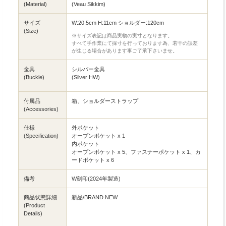
(Material)
(Veau Sikkim)
サイズ
W:20.5cm H:11cm ショルダー:120cm
(Size)
※サイズ表記は商品実物の実寸となります。
すべて手作業にて採寸を行っております為、若干の誤差
が生じる場合があります事ご了承下さいませ。
金具
シルバー金具
(Buckle)
(Silver HW)
付属品
箱、ショルダーストラップ
(Accessories)
仕様
外ポケット
(Specification)
オープンポケット x 1
内ポケット
オープンポケット x 5、ファスナーポケット x 1、カ
ードポケット x 6
備考
W刻印(2024年製造)
商品状態詳細
新品/BRAND NEW
(Product
Details)