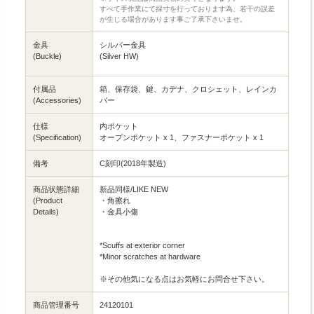
すべて手作業にて採寸を行っております為、若干の誤差
が生じる場合があります事ご了承下さいませ。
金具
シルバー金具
(Buckle)
(Silver HW)
付属品
箱、保存袋、鍵、カデナ、クロシェット、レインカ
(Accessories)
バー
仕様
内ポケット
(Specification)
オープンポケット x 1、ファスナーポケット x 1
備考
C刻印(2018年製造)
商品状態詳細
新品同様/LIKE NEW
(Product
・角擦れ
Details)
・金具小傷
*Scuffs at exterior corner
*Minor scratches at hardware
※その他気になる点はお気軽にお問合せ下さい。
商品管理番号
24120101