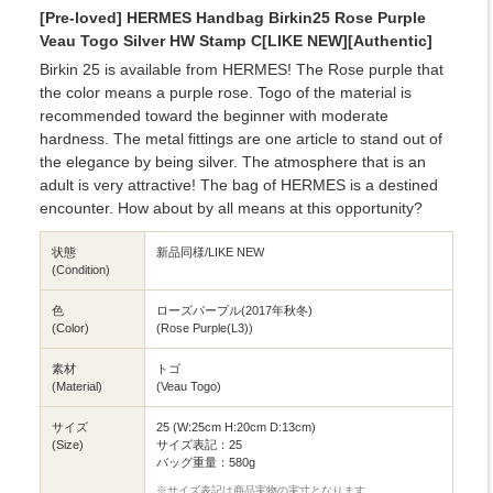
[Pre-loved] HERMES Handbag Birkin25 Rose Purple
Veau Togo Silver HW Stamp C[LIKE NEW][Authentic]
Birkin 25 is available from HERMES! The Rose purple that
the color means a purple rose. Togo of the material is
recommended toward the beginner with moderate
hardness. The metal fittings are one article to stand out of
the elegance by being silver. The atmosphere that is an
adult is very attractive! The bag of HERMES is a destined
encounter. How about by all means at this opportunity?
状態
新品同様/LIKE NEW
(Condition)
色
ローズパープル(2017年秋冬)
(Color)
(Rose Purple(L3))
素材
トゴ
(Material)
(Veau Togo)
サイズ
25 (W:25cm H:20cm D:13cm)
(Size)
サイズ表記：25
バッグ重量：580g
※サイズ表記は商品実物の実寸となります。