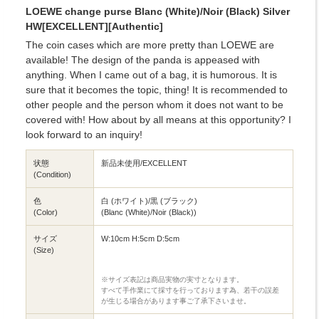
LOEWE change purse Blanc (White)/Noir (Black) Silver
HW[EXCELLENT][Authentic]
The coin cases which are more pretty than LOEWE are
available! The design of the panda is appeased with
anything. When I came out of a bag, it is humorous. It is
sure that it becomes the topic, thing! It is recommended to
other people and the person whom it does not want to be
covered with! How about by all means at this opportunity? I
look forward to an inquiry!
状態
新品未使用/EXCELLENT
(Condition)
色
白 (ホワイト)/黒 (ブラック)
(Color)
(Blanc (White)/Noir (Black))
サイズ
W:10cm H:5cm D:5cm
(Size)
※サイズ表記は商品実物の実寸となります。
すべて手作業にて採寸を行っております為、若干の誤差
が生じる場合があります事ご了承下さいませ。