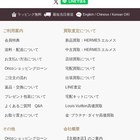
ラッピング無料
最短当日発送
English / Chinese / Korean OK!
ご利用案内
買取査定について
会員特典
新品買取：HERMES エルメス
送料・配送について
中古買取：HERMES エルメス
お支払い方法について
店頭買取について
Oricoショッピングローン
宅配買取について
ご注文の流れ
出張買取について
返品・交換について
LINE査定
プレゼント包装について
宅配キットについて
よくあるご質問 Q&A
Louis Vuitton高価買取
お取り置きについて
金･プラチナ･ダイヤ高価買取
その他
会社概要
Oricoショッピングローン
【京都本店】のご案内