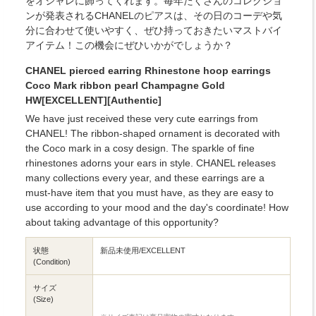
をオシャレに飾ってくれます。毎年たくさんのコレクショ
ンが発表されるCHANELのピアスは、その日のコーデや気
分に合わせて使いやすく、ぜひ持っておきたいマストバイ
アイテム！この機会にぜひいかがでしょうか？
CHANEL pierced earring Rhinestone hoop earrings
Coco Mark ribbon pearl Champagne Gold
HW[EXCELLENT][Authentic]
We have just received these very cute earrings from
CHANEL! The ribbon-shaped ornament is decorated with
the Coco mark in a cosy design. The sparkle of fine
rhinestones adorns your ears in style. CHANEL releases
many collections every year, and these earrings are a
must-have item that you must have, as they are easy to
use according to your mood and the day's coordinate! How
about taking advantage of this opportunity?
状態
新品未使用/EXCELLENT
(Condition)
サイズ
(Size)