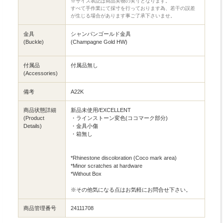
※サイズ表記は商品実物の実寸となります。
すべて手作業にて採寸を行っております為、若干の誤差
が生じる場合があります事ご了承下さいませ。
金具
シャンパンゴールド金具
(Buckle)
(Champagne Gold HW)
付属品
付属品無し
(Accessories)
備考
A22K
商品状態詳細
新品未使用/EXCELLENT
(Product
・ラインストーン変色(ココマーク部分)
Details)
・金具小傷
・箱無し
*Rhinestone discoloration (Coco mark area)
*Minor scratches at hardware
*Without Box
※その他気になる点はお気軽にお問合せ下さい。
商品管理番号
24111708