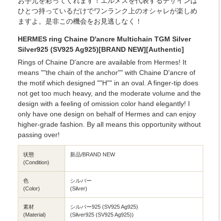
お手元を彩ってくれます！エルメスを代表するデザインは
ひとつ持っているだけでワンランク上のオシャレが楽しめ
ますよ。是非この機会をお見逃しなく！
HERMES ring Chaine D'ancre Multichain TGM Silver
Silver925 (SV925 Ag925)[BRAND NEW][Authentic]
Rings of Chaine D'ancre are available from Hermes! It
means ""the chain of the anchor"" with Chaine D'ancre of
the motif which designed ""H"" in an oval. A finger-tip does
not get too much heavy, and the moderate volume and the
design with a feeling of omission color hand elegantly! I
only have one design on behalf of Hermes and can enjoy
higher-grade fashion. By all means this opportunity without
passing over!
状態
新品/BRAND NEW
(Condition)
色
シルバー
(Color)
(Silver)
素材
シルバー925 (SV925 Ag925)
(Material)
(Silver925 (SV925 Ag925))