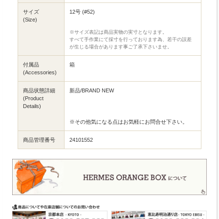
サイズ
12号 (#52)
(Size)
※サイズ表記は商品実物の実寸となります。
すべて手作業にて採寸を行っております為、若干の誤差
が生じる場合があります事ご了承下さいませ。
付属品
箱
(Accessories)
商品状態詳細
新品/BRAND NEW
(Product
Details)
※その他気になる点はお気軽にお問合せ下さい。
商品管理番号
24101552