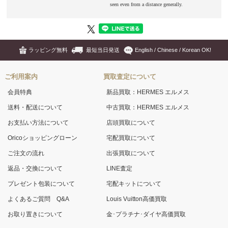
ラッピング無料
最短当日発送
English / Chinese / Korean OK!
ご利用案内
買取査定について
会員特典
新品買取：HERMES エルメス
送料・配送について
中古買取：HERMES エルメス
お支払い方法について
店頭買取について
Oricoショッピングローン
宅配買取について
ご注文の流れ
出張買取について
返品・交換について
LINE査定
プレゼント包装について
宅配キットについて
よくあるご質問 Q&A
Louis Vuitton高価買取
お取り置きについて
金･プラチナ･ダイヤ高価買取