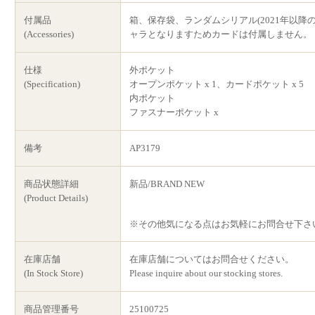
付属品
箱、保存袋、ランダムシリアル(2021年以降
(Accessories)
ャラとなりますためカードは付属しません。
仕様
外ポケット
(Specification)
オープンポケット x 1、カードポケット x 5
内ポケット
ファスナーポケット x
備考
AP3179
商品状態詳細
新品/BRAND NEW
(Product Details)
※その他気になる点はお気軽にお問合せ下さ
在庫店舗
在庫店舗についてはお問合せください。
(In Stock Store)
Please inquire about our stocking stores.
商品管理番号
25100725