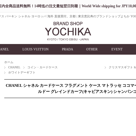
店内全商品送料無料！14時迄の注文最短翌日到着｜World Wide shipping for JPY10,00
ス バーキン シャネル ヨーロッパ 海外 直接買付。京都 | 東京恵比寿のブランドショップよちか YOC
ANEL
LOUIS VUITTON
PRADA
OTHER
EVENT
ホーム
CHANEL
コイン・カードケース
クリスマスギフト for
ホワイトデーギフト
CHANEL シャネル カードケース フラグメント ケース マトラッセ ココマー
ルドー グレインドカーフ(キャビアスキン) シャンパンゴー