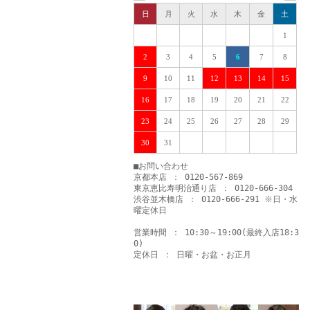
日
月
火
水
木
金
土
1
2
3
4
5
6
7
8
9
10
11
12
13
14
15
16
17
18
19
20
21
22
23
24
25
26
27
28
29
30
31
■お問い合わせ
京都本店 ： 0120-567-869
東京恵比寿明治通り店 ： 0120-666-304
渋谷並木橋店 ： 0120-666-291 ※日・水
曜定休日
営業時間 ： 10:30～19:00(最終入店18:3
0)
定休日 ： 日曜・お盆・お正月