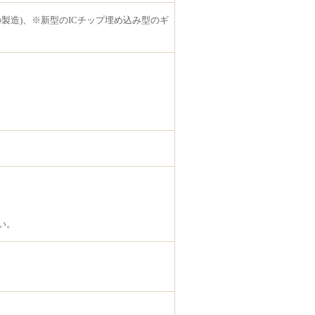
の製造)、※新型のICチップ埋め込み型のギ
い。