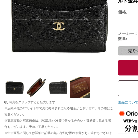
ルド金具 
価格:
メーカー：
数量:
写真をクリックすると拡大します
返品につい
※店頭や他のECサイト等で先に売り切れになる場合がございます。その際はご
容赦ください。
※商品実物と写真画像は、PC環境やOS等で異なる色合い・質感等に見える場
合もございます。予めご了承ください。
※中古商品に関しては詳細に記載の無い微細な擦れや傷がある場合もございま