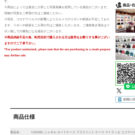
す。
※商品によっては過去に入荷した写真画像を使用している場合がございます。
現物の写真をご希望の方はご連絡ください。
※現在、コロナウイルスの影響によりエルメスのリボンや紙袋が不足しており
ます。リボンや紙袋をご入用の方はご連絡くださいませ。ご連絡無き場合はリ
ボン無しでの梱包になる場合がございます。
※商品供給不足の為、転売目的で購入される方は販売をお断りする事がござい
ますのでご了承下さい。
*For product understock, please note that the one purchasing in a resale purpose
may decline sale.
商品仕様
製品名:
CHANEL シャネル カードケース フラグメント ケース マトラッセ ココマー