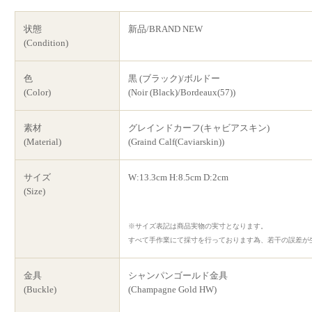
状態
新品/BRAND NEW
(Condition)
色
黒 (ブラック)/ボルドー
(Color)
(Noir (Black)/Bordeaux(57))
素材
グレインドカーフ(キャビアスキン)
(Material)
(Graind Calf(Caviarskin))
サイズ
W:13.3cm H:8.5cm D:2cm
(Size)
※サイズ表記は商品実物の実寸となります。
すべて手作業にて採寸を行っております為、若干の誤差が
金具
シャンパンゴールド金具
(Buckle)
(Champagne Gold HW)