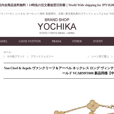
店内全商品送料無料！14時迄の注文最短翌日到着｜World Wide shipping for JPY10,00
ス バーキン シャネル ヨーロッパ 海外 直接買付。京都 | 東京恵比寿のブランドショップよちか YOC
ANEL
LOUIS VUITTON
PRADA
OTHER
EVENT
ホーム
その他ブランド
ブランドジュエリー
シーン別で選ぶ
Van Cleef & Arpels ヴァンクリーフ＆アーペル ネックレス ロング ヴィ
ールド VCARN9T000 新品同様【