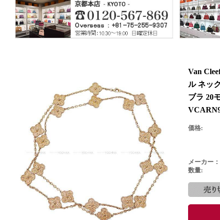
Van Cl
ル ネッ
ブラ 20
VCARN
価格:
メーカー：
数量: