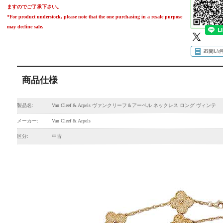
ますのでご了承下さい。
*For product understock, please note that the one purchasing in a resale purpose
may decline sale.
商品仕様
製品名:
Van Cleef & Arpels ヴァンクリーフ＆アーペル ネックレス ロング ヴィンテ
メーカー:
Van Cleef & Arpels
区分:
中古