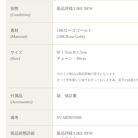
状態
新品同様/LIKE NEW
(Condition)
素材
18Kローズゴールド
(Material)
(18K Rose Gold)
サイズ
W:1.5cm H:1.5cm
(Size)
チェーン：86cm
※サイズ表記は商品実物の実寸となります。
すべて手作業にて採寸を行っております為、若干の誤差が
付属品
箱、保証書
(Accessories)
備考
VCARN9T000
商品状態詳細
新品同様/LIKE NEW