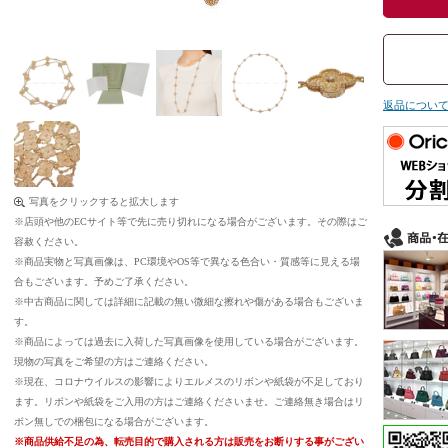
返品につい
写真をクリックすると拡大します
※店頭や他のECサイト等で先に売り切れになる場合がございます。その際はご
容赦ください。
※商品実物と写真画像は、PC環境やOS等で異なる色合い・質感等に見える場
合もございます。予めご了承ください。
※中古商品に関しては詳細に記載の無い微細な擦れや傷がある場合もございま
す。
※商品によっては過去に入荷した写真画像を使用している場合がございます。
現物の写真をご希望の方はご連絡ください。
※現在、コロナウイルスの影響によりエルメスのリボンや紙袋が不足しており
ます。リボンや紙袋をご入用の方はご連絡くださいませ。ご連絡無き場合はリ
ボン無しでの梱包になる場合がございます。
※商品供給不足の為、転売目的で購入される方は販売をお断りする事がござい