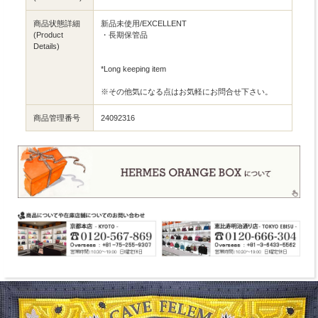
商品状態詳細
新品未使用/EXCELLENT
(Product
・長期保管品
Details)
*Long keeping item
※その他気になる点はお気軽にお問合せ下さい。
商品管理番号
24092316