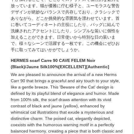
放っています。猫が優雅に佇む様子と、ユーモラスな警告
デザインが絶妙なバランスで共存しており、クラシックで
ありながら、どこか挑発的な雰囲気を漂わせています。首
に巻いてコーディネートの主役にしたり、バッグに結んで
洗練されたアクセントにしたり、シンプルな装いに個性を
加えることができます。日常使いから特別な日の装いま
で、様々なシーンで活躍する一枚です。この機会にぜひお
手に取ってみてはいかがでしょうか。
HERMES scarf Carre 90 CAVE FELEM Noir
(Black)/Jaune Silk100%[EXCELLENT][Authentic]
We are pleased to announce the arrival of a new Herms
Carr 90 that brings a graceful and airy touch to your style,
like a gentle breeze. This 'Beware of the Cat' design is
defined by its playful blend of elegance and humor. Made
from 100% silk, the scarf draws attention with its vivid
contrast of black and jaune (yellow), enhanced by
whimsical cat illustrations that exude a mysterious and
distinctive charm. The poised cat, elegantly depicted,
coexists with the humorous warning motif in a perfectly
balanced harmony, creating a piece that is both classic and