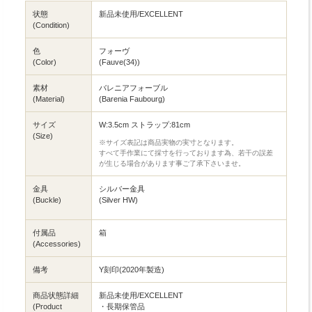
状態
新品未使用/EXCELLENT
(Condition)
色
フォーヴ
(Color)
(Fauve(34))
素材
バレニアフォーブル
(Material)
(Barenia Faubourg)
サイズ
W:3.5cm ストラップ:81cm
(Size)
※サイズ表記は商品実物の実寸となります。
すべて手作業にて採寸を行っております為、若干の誤差
が生じる場合があります事ご了承下さいませ。
金具
シルバー金具
(Buckle)
(Silver HW)
付属品
箱
(Accessories)
備考
Y刻印(2020年製造)
商品状態詳細
新品未使用/EXCELLENT
(Product
・長期保管品