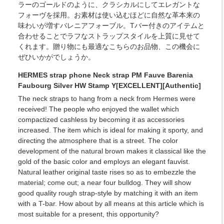
ラーのゴールドのように、クラシカルにしてエレガントな
フォーヴを採用。お素材は使い込むほどに自然な革本来の
味わいが増すバレニアフォーブル。Tバー付きのアイテムと
合わせることでラフなストラップスタイルを上質に見せて
くれます。贈り物にも最適なこちらのお品物、この機会に
ぜひいかがでしょうか。
HERMES strap phone Neck strap PM Fauve Barenia
Faubourg Silver HW Stamp Y[EXCELLENT][Authentic]
The neck straps to hang from a neck from Hermes were
received! The people who enjoyed the wallet which
compactized cashless by becoming it as accessories
increased. The item which is ideal for making it sporty, and
directing the atmosphere that is a street. The color
development of the natural brown makes it classical like the
gold of the basic color and employs an elegant fauvist.
Natural leather original taste rises so as to embezzle the
material; come out; a near four bulldog. They will show
good quality rough strap-style by matching it with an item
with a T-bar. How about by all means at this article which is
most suitable for a present, this opportunity?