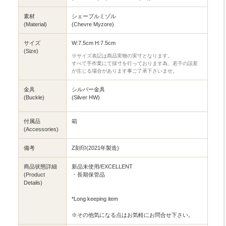
素材
シェーブルミゾル
(Material)
(Chevre Myzore)
サイズ
W:7.5cm H:7.5cm
(Size)
※サイズ表記は商品実物の実寸となります。
すべて手作業にて採寸を行っております為、若干の誤差
が生じる場合があります事ご了承下さいませ。
金具
シルバー金具
(Buckle)
(Silver HW)
付属品
箱
(Accessories)
備考
Z刻印(2021年製造)
商品状態詳細
新品未使用/EXCELLENT
(Product
・長期保管品
Details)
*Long keeping item
※その他気になる点はお気軽にお問合せ下さい。