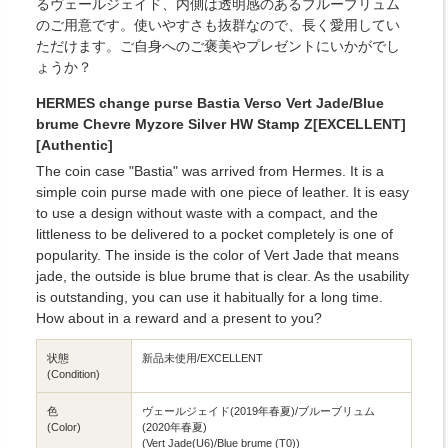
るヴェールジェイド、内側は透明感のあるブルーブリュム
のご用意です。使いやすさも抜群なので、長く愛用してい
ただけます。ご自身へのご褒美やプレゼントにいかがでし
ょうか？
HERMES change purse Bastia Verso Vert Jade/Blue
brume Chevre Myzore Silver HW Stamp Z[EXCELLENT]
[Authentic]
The coin case "Bastia" was arrived from Hermes. It is a
simple coin purse made with one piece of leather. It is easy
to use a design without waste with a compact, and the
littleness to be delivered to a pocket completely is one of
popularity. The inside is the color of Vert Jade that means
jade, the outside is blue brume that is clear. As the usability
is outstanding, you can use it habitually for a long time.
How about in a reward and a present to you?
状態
新品未使用/EXCELLENT
(Condition)
色
ヴェールジェイド(2019年春夏)/ブルーブリュム
(Color)
(2020年春夏)
(Vert Jade(U6)/Blue brume (T0))