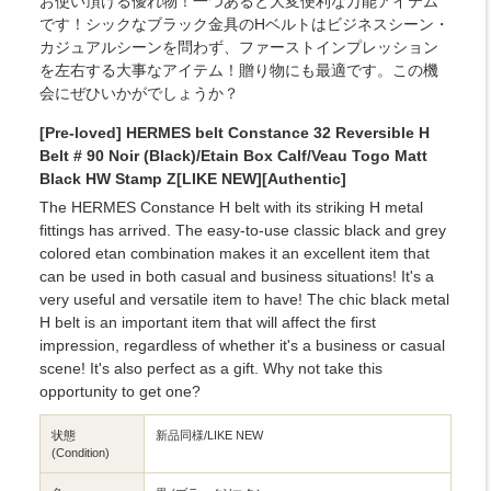
お使い頂ける優れ物！一つあると大変便利な万能アイテム
です！シックなブラック金具のHベルトはビジネスシーン・
カジュアルシーンを問わず、ファーストインプレッション
を左右する大事なアイテム！贈り物にも最適です。この機
会にぜひいかがでしょうか？
[Pre-loved] HERMES belt Constance 32 Reversible H
Belt # 90 Noir (Black)/Etain Box Calf/Veau Togo Matt
Black HW Stamp Z[LIKE NEW][Authentic]
The HERMES Constance H belt with its striking H metal
fittings has arrived. The easy-to-use classic black and grey
colored etan combination makes it an excellent item that
can be used in both casual and business situations! It's a
very useful and versatile item to have! The chic black metal
H belt is an important item that will affect the first
impression, regardless of whether it's a business or casual
scene! It's also perfect as a gift. Why not take this
opportunity to get one?
状態
新品同様/LIKE NEW
(Condition)