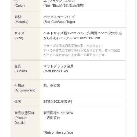
色
黒 (ブラック)/エタン
(Color)
(Noir (Black)(89)/Etain(8F))
素材
ボックスカーフ/トゴ
(Material)
(Box Calf/Veau Togo)
サイズ
ベルトサイズ幅3.2cm ベルト穴間隔 2.5cm(穴の中心
(Size)
から中心) バックル W:6.0cm H:4.0cm
※サイズ表記は商品実物の実寸となります。
すべて手作業にて採寸を行っております為、若干の誤差
が生じる場合があります事ご了承下さいませ。
金具
マットブラック金具
(Buckle)
(Matt Black HW)
付属品
箱、保存袋
(Accessories)
備考
Z刻印(2021年製造)
商品状態詳細
新品同様/LIKE NEW
(Product
・表面擦れ
Details)
*Rub on the surface