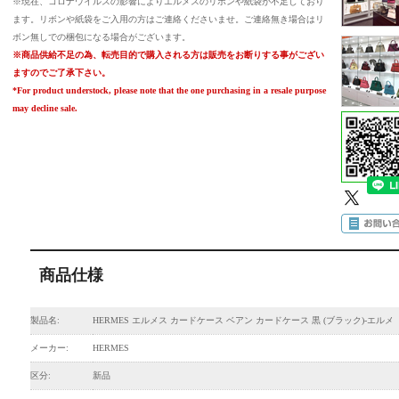
※現在、コロナウイルスの影響によりエルメスのリボンや紙袋が不足しており
ます。リボンや紙袋をご入用の方はご連絡くださいませ。ご連絡無き場合はリ
ボン無しでの梱包になる場合がございます。
※商品供給不足の為、転売目的で購入される方は販売をお断りする事がござい
ますのでご了承下さい。
*For product understock, please note that the one purchasing in a resale purpose
may decline sale.
商品仕様
製品名:
HERMES エルメス カードケース ベアン カードケース 黒 (ブラック)-エルメ
メーカー:
HERMES
区分:
新品