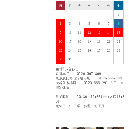
日
月
火
水
木
金
土
1
2
3
4
5
6
7
8
9
10
11
12
13
14
15
16
17
18
19
20
21
22
23
24
25
26
27
28
29
30
31
■お問い合わせ
京都本店 ： 0120-567-869
東京恵比寿明治通り店 ： 0120-666-304
渋谷並木橋店 ： 0120-666-291 ※日・水
曜定休日
営業時間 ： 10:30～19:00(最終入店18:3
0)
定休日 ： 日曜・お盆・お正月