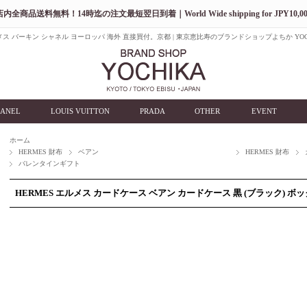
店内全商品送料無料！14時迄の注文最短翌日到着｜World Wide shipping for JPY10,00
ス バーキン シャネル ヨーロッパ 海外 直接買付。京都 | 東京恵比寿のブランドショップよちか YOC
ANEL
LOUIS VUITTON
PRADA
OTHER
EVENT
ホーム
HERMES 財布
ベアン
HERMES 財布
バレンタインギフト
HERMES エルメス カードケース ベアン カードケース 黒 (ブラック) 