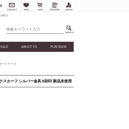
0
HIKA
SALE
ABOUT US
PURCHASE
カードケース
ボックスカーフ シルバー金具 B刻印 新品未使用