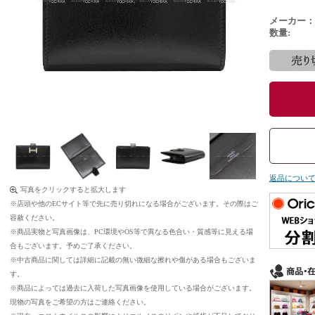
メーカー：
数量:
返品につい
写真をクリックすると拡大します
※店頭や他のECサイト等で先に売り切れになる場合がございます。その際はご
容赦ください。
※商品実物と写真画像は、PC環境やOS等で異なる色合い・質感等に見える場
合もございます。予めご了承ください。
※中古商品に関しては詳細に記載の無い微細な擦れや傷がある場合もございま
す。
※商品によっては過去に入荷した写真画像を使用している場合がございます。
現物の写真をご希望の方はご連絡ください。