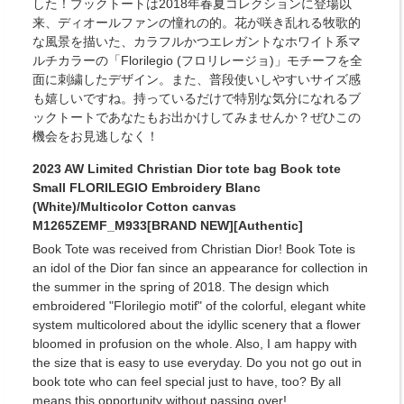
した！ブックトートは2018年春夏コレクションに登場以
来、ディオールファンの憧れの的。花が咲き乱れる牧歌的
な風景を描いた、カラフルかつエレガントなホワイト系マ
ルチカラーの「Florilegio (フロリレージョ)」モチーフを全
面に刺繍したデザイン。また、普段使いしやすいサイズ感
も嬉しいですね。持っているだけで特別な気分になれるブ
ックトートであなたもお出かけしてみませんか？ぜひこの
機会をお見逃しなく！
2023 AW Limited Christian Dior tote bag Book tote
Small FLORILEGIO Embroidery Blanc
(White)/Multicolor Cotton canvas
M1265ZEMF_M933[BRAND NEW][Authentic]
Book Tote was received from Christian Dior! Book Tote is
an idol of the Dior fan since an appearance for collection in
the summer in the spring of 2018. The design which
embroidered "Florilegio motif" of the colorful, elegant white
system multicolored about the idyllic scenery that a flower
bloomed in profusion on the whole. Also, I am happy with
the size that is easy to use everyday. Do you not go out in
book tote who can feel special just to have, too? By all
means this opportunity without passing over!