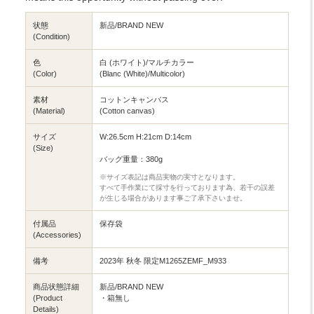
状態
新品/BRAND NEW
(Condition)
色
白 (ホワイト)/マルチカラー
(Color)
(Blanc (White)/Multicolor)
素材
コットンキャンバス
(Material)
(Cotton canvas)
サイズ
W:26.5cm H:21cm D:14cm
(Size)
バッグ重量：380g
※サイズ表記は商品実物の実寸となります。
すべて手作業にて採寸を行っております為、若干の誤差
が生じる場合があります事ご了承下さいませ。
付属品
保存袋
(Accessories)
備考
2023年 秋冬 限定M1265ZEMF_M933
商品状態詳細
新品/BRAND NEW
(Product
・箱無し
Details)