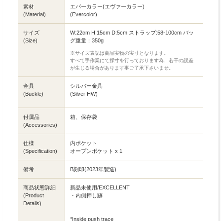
素材
エバーカラー(エヴァーカラー)
(Material)
(Evercolor)
サイズ
W:22cm H:15cm D:5cm ストラップ:58-100cm バッ
(Size)
グ重量：350g
※サイズ表記は商品実物の実寸となります。
すべて手作業にて採寸を行っております為、若干の誤差
が生じる場合があります事ご了承下さいませ。
金具
シルバー金具
(Buckle)
(Silver HW)
付属品
箱、保存袋
(Accessories)
仕様
内ポケット
(Specification)
オープンポケット x 1
備考
B刻印(2023年製造)
商品状態詳細
新品未使用/EXCELLENT
(Product
・内側押し跡
Details)
*Inside push trace