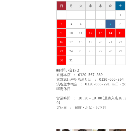
日
月
火
水
木
金
土
1
2
3
4
5
6
7
8
9
10
11
12
13
14
15
16
17
18
19
20
21
22
23
24
25
26
27
28
29
30
31
■お問い合わせ
京都本店 ： 0120-567-869
東京恵比寿明治通り店 ： 0120-666-304
渋谷並木橋店 ： 0120-666-291 ※日・水
曜定休日
営業時間 ： 10:30～19:00(最終入店18:3
0)
定休日 ： 日曜・お盆・お正月