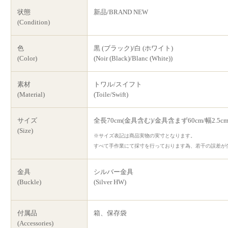
状態
新品/BRAND NEW
(Condition)
色
黒 (ブラック)/白 (ホワイト)
(Color)
(Noir (Black)/Blanc (White))
素材
トワル/スイフト
(Material)
(Toile/Swift)
サイズ
全長70cm(金具含む)/金具含まず60cm/幅2.5c
(Size)
※サイズ表記は商品実物の実寸となります。
すべて手作業にて採寸を行っております為、若干の誤差が
金具
シルバー金具
(Buckle)
(Silver HW)
付属品
箱、保存袋
(Accessories)