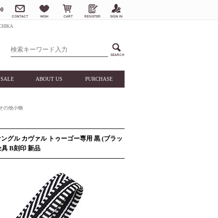
0
HIKA
SALE
ABOUT US
PURCHASE
その他小物
 サングル カヴァル トゥーゴー専用 黒 (ブラッ
金具 B刻印 新品