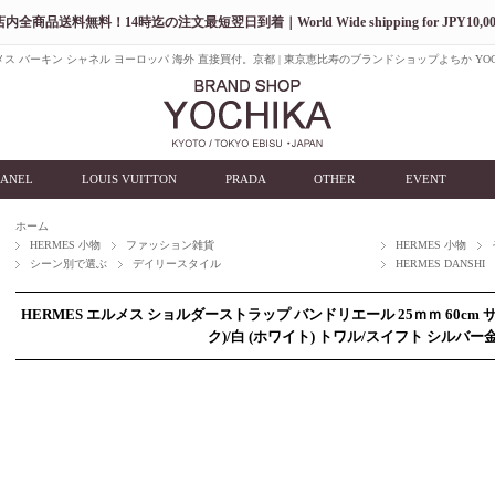
店内全商品送料無料！14時迄の注文最短翌日到着｜World Wide shipping for JPY10,00
ス バーキン シャネル ヨーロッパ 海外 直接買付。京都 | 東京恵比寿のブランドショップよちか YOC
ANEL
LOUIS VUITTON
PRADA
OTHER
EVENT
ホーム
HERMES 小物
ファッション雑貨
HERMES 小物
シーン別で選ぶ
デイリースタイル
HERMES DANSHI
HERMES エルメス ショルダーストラップ バンドリエール 25ｍｍ 60cm
ク)/白 (ホワイト) トワル/スイフト シルバー