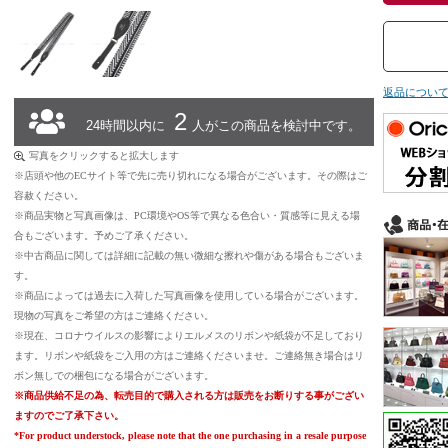
返品につい
2
24時間以内に
人がこの商品を検討中です。
写真をクリックすると拡大します
※店頭や他のECサイト等で先に売り切れになる場合がございます。その際はご
容赦ください。
※商品実物と写真画像は、PC環境やOS等で異なる色合い・質感等に見える場
合もございます。予めご了承ください。
※中古商品に関しては詳細に記載の無い微細な擦れや傷がある場合もございま
す。
※商品によっては過去に入荷した写真画像を使用している場合がございます。
現物の写真をご希望の方はご連絡ください。
※現在、コロナウイルスの影響によりエルメスのリボンや紙袋が不足しており
ます。リボンや紙袋をご入用の方はご連絡くださいませ。ご連絡無き場合はリ
ボン無しでの梱包になる場合がございます。
※商品供給不足の為、転売目的で購入される方は販売をお断りする事がござい
ますのでご了承下さい。
*For product understock, please note that the one purchasing in a resale purpose