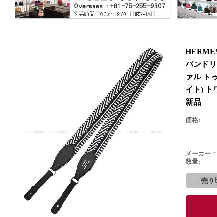
HERM
バンドリエ
ァル トゥ
イト) 
新品
価格:
メーカー：
数量: