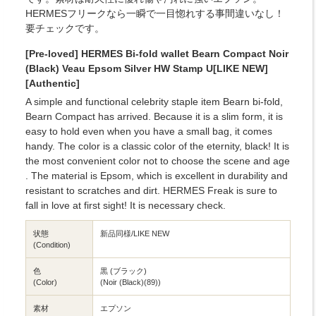
HERMESフリークなら一瞬で一目惚れする事間違いなし！
要チェックです。
[Pre-loved] HERMES Bi-fold wallet Bearn Compact Noir
(Black) Veau Epsom Silver HW Stamp U[LIKE NEW]
[Authentic]
A simple and functional celebrity staple item Bearn bi-fold,
Bearn Compact has arrived. Because it is a slim form, it is
easy to hold even when you have a small bag, it comes
handy. The color is a classic color of the eternity, black! It is
the most convenient color not to choose the scene and age
. The material is Epsom, which is excellent in durability and
resistant to scratches and dirt. HERMES Freak is sure to
fall in love at first sight! It is necessary check.
状態
新品同様/LIKE NEW
(Condition)
色
黒 (ブラック)
(Color)
(Noir (Black)(89))
素材
エプソン