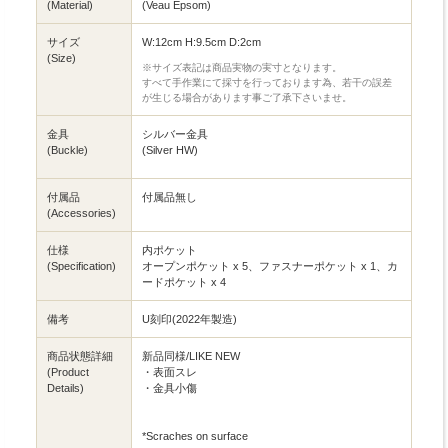
(Material)
(Veau Epsom)
サイズ
W:12cm H:9.5cm D:2cm
(Size)
※サイズ表記は商品実物の実寸となります。
すべて手作業にて採寸を行っております為、若干の誤差
が生じる場合があります事ご了承下さいませ。
金具
シルバー金具
(Buckle)
(Silver HW)
付属品
付属品無し
(Accessories)
仕様
内ポケット
(Specification)
オープンポケット x 5、ファスナーポケット x 1、カ
ードポケット x 4
備考
U刻印(2022年製造)
商品状態詳細
新品同様/LIKE NEW
(Product
・表面スレ
Details)
・金具小傷
*Scraches on surface