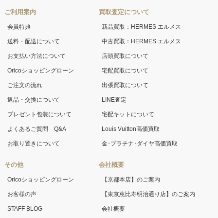
ご利用案内
買取査定について
会員特典
新品買取：HERMES エルメス
送料・配送について
中古買取：HERMES エルメス
お支払い方法について
店頭買取について
Oricoショッピングローン
宅配買取について
ご注文の流れ
出張買取について
返品・交換について
LINE査定
プレゼント包装について
宅配キットについて
よくあるご質問 Q&A
Louis Vuitton高価買取
お取り置きについて
金･プラチナ･ダイヤ高価買取
その他
会社概要
Oricoショッピングローン
【京都本店】のご案内
お客様の声
【東京恵比寿明治通り店】のご案内
STAFF BLOG
会社概要