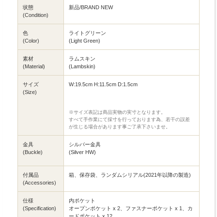
状態
新品/BRAND NEW
(Condition)
色
ライトグリーン
(Color)
(Light Green)
素材
ラムスキン
(Material)
(Lambskin)
サイズ
W:19.5cm H:11.5cm D:1.5cm
(Size)
※サイズ表記は商品実物の実寸となります。
すべて手作業にて採寸を行っております為、若干の誤差
が生じる場合があります事ご了承下さいませ。
金具
シルバー金具
(Buckle)
(Silver HW)
付属品
箱、保存袋、ランダムシリアル(2021年以降の製造)
(Accessories)
仕様
内ポケット
(Specification)
オープンポケット x 2、ファスナーポケット x 1、カ
ードポケット x 12