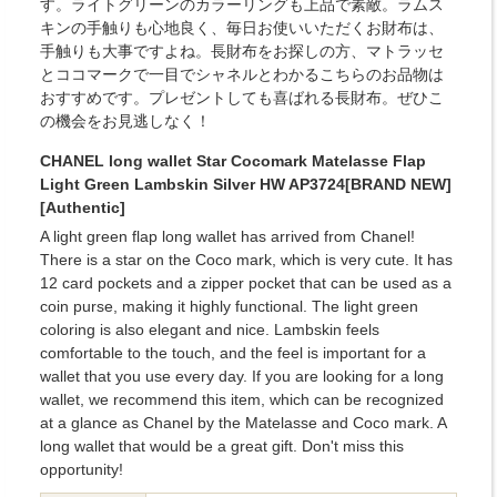
す。ライトグリーンのカラーリングも上品で素敵。ラムス
キンの手触りも心地良く、毎日お使いいただくお財布は、
手触りも大事ですよね。長財布をお探しの方、マトラッセ
とココマークで一目でシャネルとわかるこちらのお品物は
おすすめです。プレゼントしても喜ばれる長財布。ぜひこ
の機会をお見逃しなく！
CHANEL long wallet Star Cocomark Matelasse Flap
Light Green Lambskin Silver HW AP3724[BRAND NEW]
[Authentic]
A light green flap long wallet has arrived from Chanel!
There is a star on the Coco mark, which is very cute. It has
12 card pockets and a zipper pocket that can be used as a
coin purse, making it highly functional. The light green
coloring is also elegant and nice. Lambskin feels
comfortable to the touch, and the feel is important for a
wallet that you use every day. If you are looking for a long
wallet, we recommend this item, which can be recognized
at a glance as Chanel by the Matelasse and Coco mark. A
long wallet that would be a great gift. Don't miss this
opportunity!