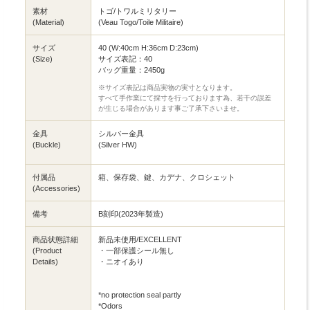
素材
トゴ/トワルミリタリー
(Material)
(Veau Togo/Toile Militaire)
サイズ
40 (W:40cm H:36cm D:23cm)
(Size)
サイズ表記：40
バッグ重量：2450g
※サイズ表記は商品実物の実寸となります。
すべて手作業にて採寸を行っております為、若干の誤差
が生じる場合があります事ご了承下さいませ。
金具
シルバー金具
(Buckle)
(Silver HW)
付属品
箱、保存袋、鍵、カデナ、クロシェット
(Accessories)
備考
B刻印(2023年製造)
商品状態詳細
新品未使用/EXCELLENT
(Product
・一部保護シール無し
Details)
・ニオイあり
*no protection seal partly
*Odors