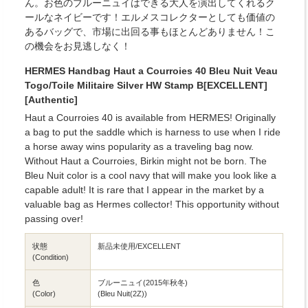
ん。お色のブルーニュイはできる大人を演出してくれるク
ールなネイビーです！エルメスコレクターとしても価値の
あるバッグで、市場に出回る事もほとんどありません！こ
の機会をお見逃しなく！
HERMES Handbag Haut a Courroies 40 Bleu Nuit Veau
Togo/Toile Militaire Silver HW Stamp B[EXCELLENT]
[Authentic]
Haut a Courroies 40 is available from HERMES! Originally
a bag to put the saddle which is harness to use when I ride
a horse away wins popularity as a traveling bag now.
Without Haut a Courroies, Birkin might not be born. The
Bleu Nuit color is a cool navy that will make you look like a
capable adult! It is rare that I appear in the market by a
valuable bag as Hermes collector! This opportunity without
passing over!
状態
新品未使用/EXCELLENT
(Condition)
色
ブルーニュイ(2015年秋冬)
(Color)
(Bleu Nuit(2Z))