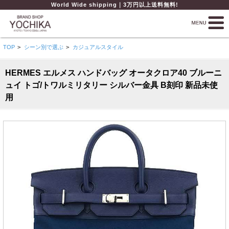
World Wide shipping｜3万円以上送料無料!
TOP
>
シーン別で選ぶ
>
カジュアルスタイル
HERMES エルメス ハンドバッグ オータクロア40 ブルーニ
ュイ トゴ/トワルミリタリー シルバー金具 B刻印 新品未使
用