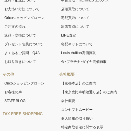
送料・配送について
中古買取：HERMES エルメス
お支払い方法について
店頭買取について
Oricoショッピングローン
宅配買取について
ご注文の流れ
出張買取について
返品・交換について
LINE査定
プレゼント包装について
宅配キットについて
よくあるご質問 Q&A
Louis Vuitton高価買取
お取り置きについて
金･プラチナ･ダイヤ高価買取
その他
会社概要
Oricoショッピングローン
【京都本店】のご案内
お客様の声
【東京恵比寿明治通り店】のご案内
STAFF BLOG
会社概要
コンセプトムービー
TAX FREE SHOPPING
個人情報の取り扱い
特定商取引法に関する表示