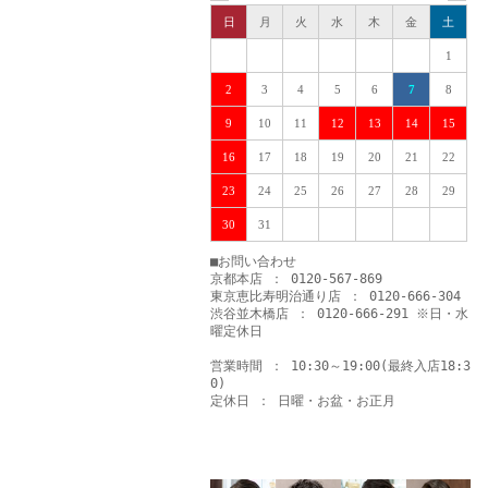
日
月
火
水
木
金
土
1
2
3
4
5
6
7
8
9
10
11
12
13
14
15
16
17
18
19
20
21
22
23
24
25
26
27
28
29
30
31
■お問い合わせ
京都本店 ： 0120-567-869
東京恵比寿明治通り店 ： 0120-666-304
渋谷並木橋店 ： 0120-666-291 ※日・水
曜定休日
営業時間 ： 10:30～19:00(最終入店18:3
0)
定休日 ： 日曜・お盆・お正月