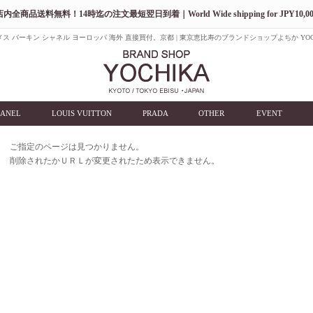
店内全商品送料無料！14時迄の注文最短翌日到着｜World Wide shipping for JPY10,00
ス バーキン シャネル ヨーロッパ 海外 直接買付。京都 | 東京恵比寿のブランドショップよちか YOC
ANEL
LOUIS VUITTON
PRADA
OTHER
EVENT
ご指定のページは見つかりません。
削除されたかＵＲＬが変更されたため表示できません。