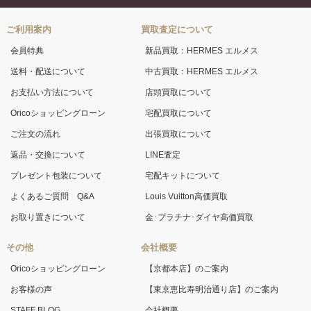
ご利用案内
買取査定について
会員特典
新品買取：HERMES エルメス
送料・配送について
中古買取：HERMES エルメス
お支払い方法について
店頭買取について
Oricoショッピングローン
宅配買取について
ご注文の流れ
出張買取について
返品・交換について
LINE査定
プレゼント包装について
宅配キットについて
よくあるご質問 Q&A
Louis Vuitton高価買取
お取り置きについて
金･プラチナ･ダイヤ高価買取
その他
会社概要
Oricoショッピングローン
【京都本店】のご案内
お客様の声
【東京恵比寿明治通り店】のご案内
STAFF BLOG
会社概要