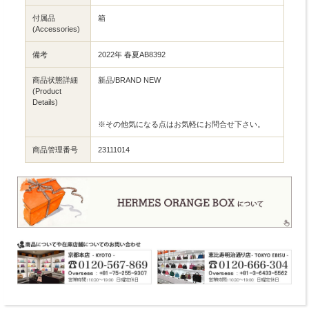
付属品
箱
(Accessories)
備考
2022年 春夏AB8392
商品状態詳細
新品/BRAND NEW
(Product
Details)
※その他気になる点はお気軽にお問合せ下さい。
商品管理番号
23111014