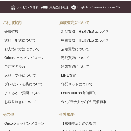
ラッピング無料
最短当日発送
English / Chinese / Korean OK!
ご利用案内
買取査定について
会員特典
新品買取：HERMES エルメス
送料・配送について
中古買取：HERMES エルメス
お支払い方法について
店頭買取について
Oricoショッピングローン
宅配買取について
ご注文の流れ
出張買取について
返品・交換について
LINE査定
プレゼント包装について
宅配キットについて
よくあるご質問 Q&A
Louis Vuitton高価買取
お取り置きについて
金･プラチナ･ダイヤ高価買取
その他
会社概要
Oricoショッピングローン
【京都本店】のご案内