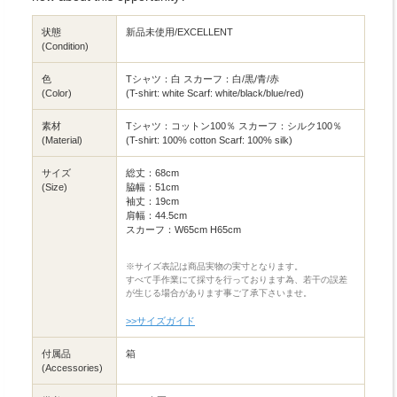
状態
新品未使用/EXCELLENT
(Condition)
色
Tシャツ：白 スカーフ：白/黒/青/赤
(Color)
(T-shirt: white Scarf: white/black/blue/red)
素材
Tシャツ：コットン100％ スカーフ：シルク100％
(Material)
(T-shirt: 100% cotton Scarf: 100% silk)
サイズ
総丈：68cm
(Size)
脇幅：51cm
袖丈：19cm
肩幅：44.5cm
スカーフ：W65cm H65cm
※サイズ表記は商品実物の実寸となります。
すべて手作業にて採寸を行っております為、若干の誤差
が生じる場合があります事ご了承下さいませ。
>>サイズガイド
付属品
箱
(Accessories)