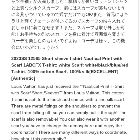
ャツ半袖」が入荷しました！肌触りが良いコットンTシャツ
と上質なシルクスカーフ。肩にはスカーフが落ちないよう
に金具がついているので通すだけでもOK!また、首元にはキ
ラリと輝くチェーンが付いてるのでスカーフの端を入れて
おしゃれに着こなせます！また、スカーフは取り外しが可
能！お手持ちの別のスカーフを身に着けて雰囲気を変えて
コーデを楽しむのもいいですよね！コーデは様々、この機
会にいかがでしょうか？
2023SS 12565 Short sleeve t shirt Nautical Print with
Scarf 1ABCFX T-shirt: white Scarf: white/black/blue/red
T-shirt: 100% cotton Scarf: 100% silk[EXCELLENT]
[Authentic]
Louis Vuitton has just received the ""Nautical Print T-Shirt
with Scarf Short Sleeves"" from Louis Vuitton! This cotton
T-shirt is soft to the touch and comes with a fine silk scarf.
There are metal fittings on the shoulders to prevent the
scarf from falling off, so you can simply pull it through! The
scarf is also removable! You can also wear it with another
scarf you have to change the atmosphere and enjoy the
coordination! There are many different ways to coordinate,
how about this opportunity?