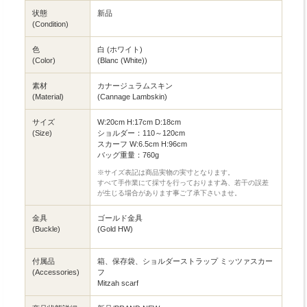
状態
新品
(Condition)
色
白 (ホワイト)
(Color)
(Blanc (White))
素材
カナージュラムスキン
(Material)
(Cannage Lambskin)
サイズ
W:20cm H:17cm D:18cm
(Size)
ショルダー：110～120cm
スカーフ W:6.5cm H:96cm
バッグ重量：760g
※サイズ表記は商品実物の実寸となります。
すべて手作業にて採寸を行っております為、若干の誤差
が生じる場合があります事ご了承下さいませ。
金具
ゴールド金具
(Buckle)
(Gold HW)
付属品
箱、保存袋、ショルダーストラップ ミッツァスカー
(Accessories)
フ
Mitzah scarf