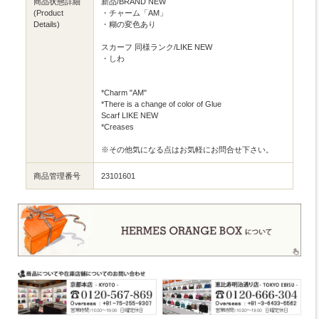
商品状態詳細
新品/BRAND NEW
(Product
・チャーム「AM」
Details)
・糊の変色あり
スカーフ 同様ランク/LIKE NEW
・しわ
*Charm "AM"
*There is a change of color of Glue
Scarf LIKE NEW
*Creases
※その他気になる点はお気軽にお問合せ下さい。
商品管理番号
23101601