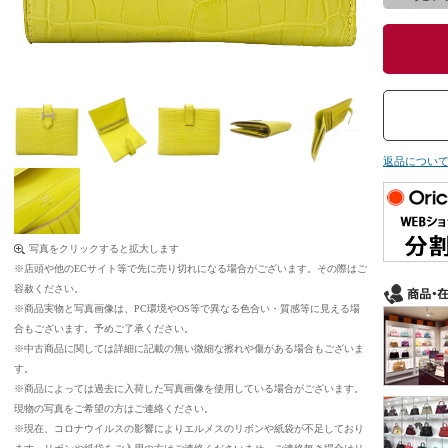
返品につい
写真をクリックすると拡大します
※店頭や他のECサイト等で先に売り切れになる場合がございます。その際はご
容赦ください。
※商品実物と写真画像は、PC環境やOS等で異なる色合い・質感等に見える場
合もございます。予めご了承ください。
※中古商品に関しては詳細に記載の無い微細な擦れや傷がある場合もございま
す。
※商品によっては過去に入荷した写真画像を使用している場合がございます。
現物の写真をご希望の方はご連絡ください。
※現在、コロナウイルスの影響によりエルメスのリボンや紙袋が不足しており