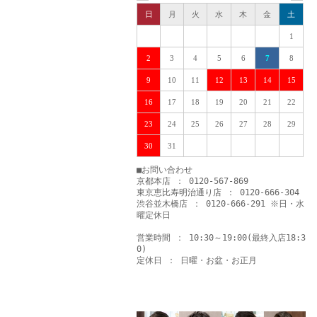
日
月
火
水
木
金
土
1
2
3
4
5
6
7
8
9
10
11
12
13
14
15
16
17
18
19
20
21
22
23
24
25
26
27
28
29
30
31
■お問い合わせ
京都本店 ： 0120-567-869
東京恵比寿明治通り店 ： 0120-666-304
渋谷並木橋店 ： 0120-666-291 ※日・水
曜定休日
営業時間 ： 10:30～19:00(最終入店18:3
0)
定休日 ： 日曜・お盆・お正月