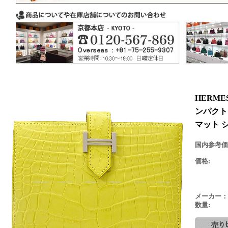
HERM
ンパクト
マット 
国内参考価
価格:
メーカー：
数量: