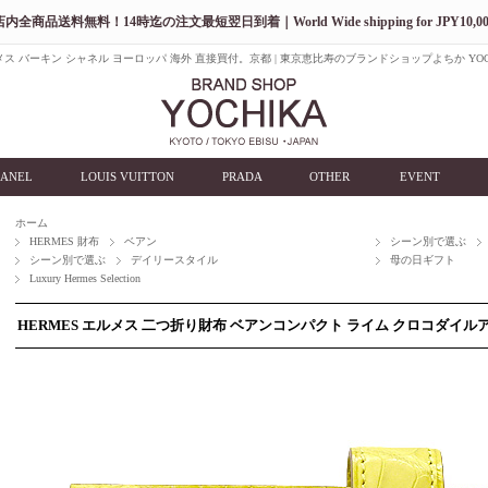
店内全商品送料無料！14時迄の注文最短翌日到着｜World Wide shipping for JPY10,00
ス バーキン シャネル ヨーロッパ 海外 直接買付。京都 | 東京恵比寿のブランドショップよちか YOC
ANEL
LOUIS VUITTON
PRADA
OTHER
EVENT
ホーム
HERMES 財布
ベアン
シーン別で選ぶ
シーン別で選ぶ
デイリースタイル
母の日ギフト
Luxury Hermes Selection
HERMES エルメス 二つ折り財布 ベアンコンパクト ライム クロコダイル