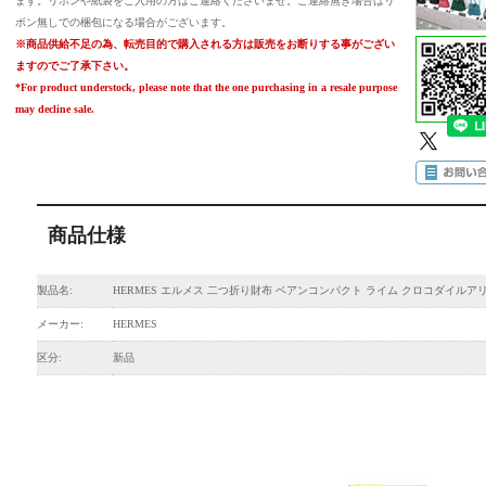
ます。リボンや紙袋をご入用の方はご連絡くださいませ。ご連絡無き場合はリ
ボン無しでの梱包になる場合がございます。
※商品供給不足の為、転売目的で購入される方は販売をお断りする事がござい
ますのでご了承下さい。
*For product understock, please note that the one purchasing in a resale purpose
may decline sale.
商品仕様
製品名:
HERMES エルメス 二つ折り財布 ベアンコンパクト ライム クロコダイルア
メーカー:
HERMES
区分:
新品