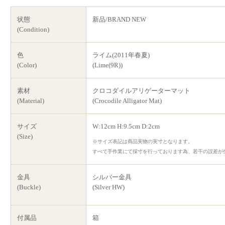
状態
新品/BRAND NEW
(Condition)
色
ライム(2011年春夏)
(Color)
(Lime(9R))
素材
クロコダイルアリゲーターマット
(Material)
(Crocodile Alligator Mat)
サイズ
W:12cm H:9.5cm D:2cm
(Size)
※サイズ表記は商品実物の実寸となります。
すべて手作業にて採寸を行っております為、若干の誤差が
金具
シルバー金具
(Buckle)
(Silver HW)
付属品
箱