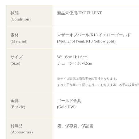
状態
新品未使用/EXCELLENT
(Condition)
素材
マザーオブパール/K18 イエローゴールド
(Material)
(Mother of Pearl/K18 Yellow gold)
サイズ
W:1.6cm H:1.6cm
(Size)
チェーン：38-42cm
※サイズ表記は商品実物の実寸となります。
すべて手作業にて採寸を行っております為、若干の誤差が
金具
ゴールド金具
(Buckle)
(Gold HW)
付属品
箱、保存袋、保証書
(Accessories)