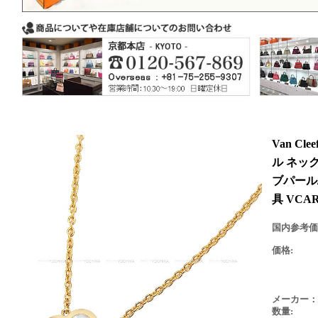
Van Cl
ル ネッ
ブパール
具 VCA
国内参考価
価格:
メーカー：
数量: