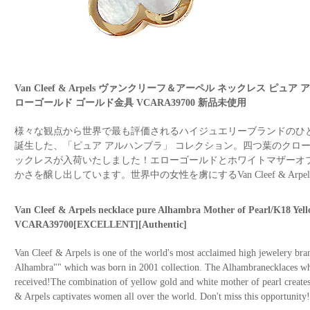
Van Cleef & Arpels ヴァンクリーフ＆アーペル ネックレス ピュ
ローゴールド ゴールド金具 VCARA39700 新品未使用
様々な観点から世界で最も評価されるハイジュエリーブランドのひとつであるVan
誕生した、「ピュア アルハンブラ」 コレクション。四つ葉のクロ
ックレスが入荷いたしました！エローゴールドとホワイトマザーオ
かさを醸し出しています。世界中の女性を虜にするVan Cleef & Ar
Van Cleef & Arpels necklace pure Alhambra Mother of Pearl/K18 Ye
VCARA39700[EXCELLENT][Authentic]
Van Cleef & Arpels is one of the world's most acclaimed high jewelery bra
Alhambra"" which was born in 2001 collection. The Alhambranecklaces whi
received!The combination of yellow gold and white mother of pearl create
& Arpels captivates women all over the world. Don't miss this opportunity!