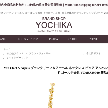
店内全商品送料無料！14時迄の注文最短翌日到着｜World Wide shipping for JPY10,00
ス バーキン シャネル ヨーロッパ 海外 直接買付。京都 | 東京恵比寿のブランドショップよちか YOC
ANEL
LOUIS VUITTON
PRADA
OTHER
EVENT
ホーム
その他ブランド
ブランドジュエリー
母の日ギフト
ホワイトデーギフト
Van Cleef & Arpels ヴァンクリーフ＆アーペル ネックレス ピュア ア
ド ゴールド金具 VCARA39700 新