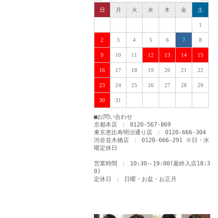
日
月
火
水
木
金
土
1
2
3
4
5
6
7
8
9
10
11
12
13
14
15
16
17
18
19
20
21
22
23
24
25
26
27
28
29
30
31
■お問い合わせ
京都本店 ： 0120-567-869
東京恵比寿明治通り店 ： 0120-666-304
渋谷並木橋店 ： 0120-666-291 ※日・水
曜定休日
営業時間 ： 10:30～19:00(最終入店18:3
0)
定休日 ： 日曜・お盆・お正月