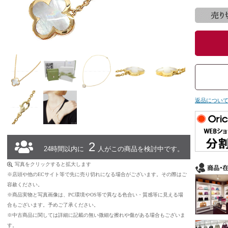
返品につい
2
24時間以内に
人がこの商品を検討中です。
写真をクリックすると拡大します
※店頭や他のECサイト等で先に売り切れになる場合がございます。その際はご
容赦ください。
※商品実物と写真画像は、PC環境やOS等で異なる色合い・質感等に見える場
合もございます。予めご了承ください。
※中古商品に関しては詳細に記載の無い微細な擦れや傷がある場合もございま
す。