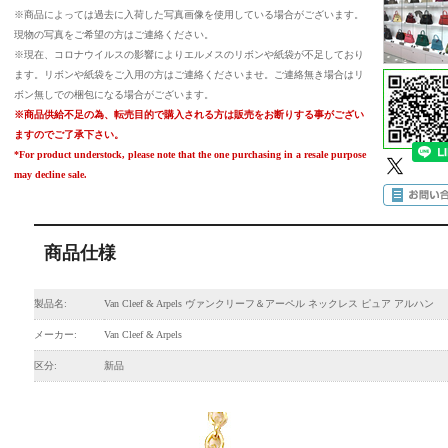
※商品によっては過去に入荷した写真画像を使用している場合がございます。
現物の写真をご希望の方はご連絡ください。
※現在、コロナウイルスの影響によりエルメスのリボンや紙袋が不足しており
ます。リボンや紙袋をご入用の方はご連絡くださいませ。ご連絡無き場合はリ
ボン無しでの梱包になる場合がございます。
※商品供給不足の為、転売目的で購入される方は販売をお断りする事がござい
ますのでご了承下さい。
*For product understock, please note that the one purchasing in a resale purpose
may decline sale.
商品仕様
製品名:
Van Cleef & Arpels ヴァンクリーフ＆アーペル ネックレス ピュア アルハン
メーカー:
Van Cleef & Arpels
区分:
新品