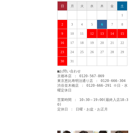
日
月
火
水
木
金
土
1
2
3
4
5
6
7
8
9
10
11
12
13
14
15
16
17
18
19
20
21
22
23
24
25
26
27
28
29
30
31
■お問い合わせ
京都本店 ： 0120-567-869
東京恵比寿明治通り店 ： 0120-666-304
渋谷並木橋店 ： 0120-666-291 ※日・水
曜定休日
営業時間 ： 10:30～19:00(最終入店18:3
0)
定休日 ： 日曜・お盆・お正月