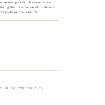
al internal pockets. This versatile case
les together for a modern 2026 silhouette.
es joy to your daily routine.
生じる場合があります事ご了承下さいませ。