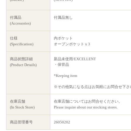
付属品
付属品無し
(Accessories)
仕様
内ポケット
(Specification)
オープンポケット x 3
商品状態詳細
新品未使用/EXCELLENT
・保管品
(Product Details)
*Keeping item
※その他気になる点はお気軽にお問合せ下さ
在庫店舗
在庫店舗についてはお問合せください。
(In Stock Store)
Please inquire about our stocking stores.
商品管理番号
26050202