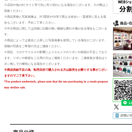
※店頭や他のECサイト等で先に売り切れになる場合がございます。その際はご
容赦ください。
※商品実物と写真画像は、PC環境やOS等で異なる色合い・質感等に見える場
合もございます。予めご了承ください。
※中古商品に関しては詳細に記載の無い微細な擦れや傷がある場合もございま
す。
※商品によっては過去に入荷した写真画像を使用している場合がございます。
現物の写真をご希望の方はご連絡ください。
※現在、コロナウイルスの影響によりエルメスのリボンや紙袋が不足しており
ます。リボンや紙袋をご入用の方はご連絡くださいませ。ご連絡無き場合はリ
ボン無しでの梱包になる場合がございます。
※商品供給不足の為、転売目的で購入される方は販売をお断りする事がござい
ますのでご了承下さい。
*For product understock, please note that the one purchasing in a resale purpose
may decline sale.