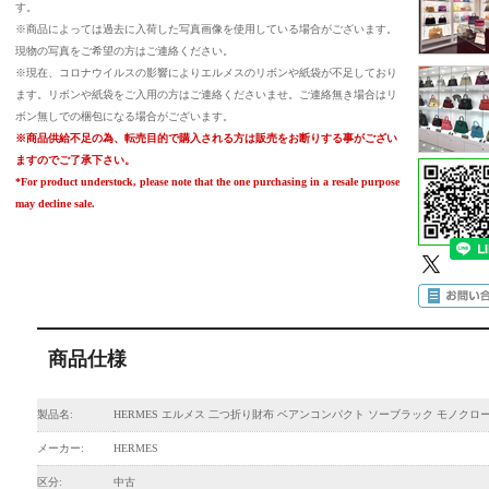
す。
※商品によっては過去に入荷した写真画像を使用している場合がございます。
現物の写真をご希望の方はご連絡ください。
※現在、コロナウイルスの影響によりエルメスのリボンや紙袋が不足しており
ます。リボンや紙袋をご入用の方はご連絡くださいませ。ご連絡無き場合はリ
ボン無しでの梱包になる場合がございます。
※商品供給不足の為、転売目的で購入される方は販売をお断りする事がござい
ますのでご了承下さい。
*For product understock, please note that the one purchasing in a resale purpose
may decline sale.
商品仕様
製品名:
HERMES エルメス 二つ折り財布 ベアンコンパクト ソーブラック モノクロ
メーカー:
HERMES
区分:
中古