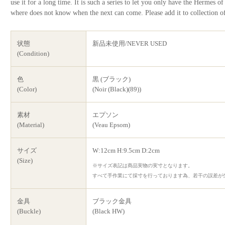
use it for a long time. It is such a series to let you only have the Hermes
where does not know when the next can come. Please add it to collection o
状態
新品未使用/NEVER USED
(Condition)
色
黒 (ブラック)
(Color)
(Noir (Black)(89))
素材
エプソン
(Material)
(Veau Epsom)
サイズ
W:12cm H:9.5cm D:2cm
(Size)
※サイズ表記は商品実物の実寸となります。
すべて手作業にて採寸を行っております為、若干の誤差が
金具
ブラック金具
(Buckle)
(Black HW)