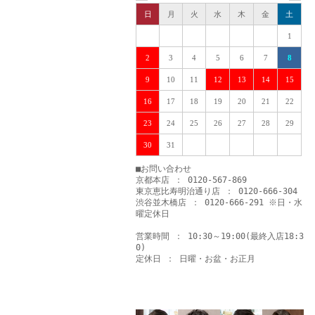
日
月
火
水
木
金
土
1
2
3
4
5
6
7
8
9
10
11
12
13
14
15
16
17
18
19
20
21
22
23
24
25
26
27
28
29
30
31
■お問い合わせ
京都本店 ： 0120-567-869
東京恵比寿明治通り店 ： 0120-666-304
渋谷並木橋店 ： 0120-666-291 ※日・水
曜定休日
営業時間 ： 10:30～19:00(最終入店18:3
0)
定休日 ： 日曜・お盆・お正月