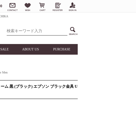
0
HIKA
SALE
ABOUT US
PURCHASE
 Men
ム 黒 (ブラック) エプソン ブラック金具 U