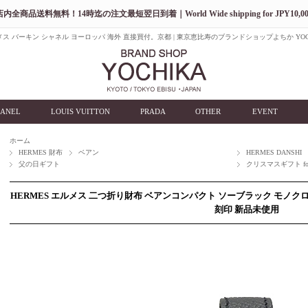
店内全商品送料無料！14時迄の注文最短翌日到着｜World Wide shipping for JPY10,00
ス バーキン シャネル ヨーロッパ 海外 直接買付。京都 | 東京恵比寿のブランドショップよちか YOC
ANEL
LOUIS VUITTON
PRADA
OTHER
EVENT
ホーム
HERMES 財布
ベアン
HERMES DANSHI
父の日ギフト
クリスマスギフト for
HERMES エルメス 二つ折り財布 ベアンコンパクト ソーブラック モノクロー
刻印 新品未使用