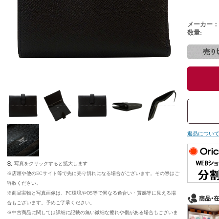
メーカー：
数量:
返品につい
写真をクリックすると拡大します
※店頭や他のECサイト等で先に売り切れになる場合がございます。その際はご
容赦ください。
※商品実物と写真画像は、PC環境やOS等で異なる色合い・質感等に見える場
合もございます。予めご了承ください。
※中古商品に関しては詳細に記載の無い微細な擦れや傷がある場合もございま