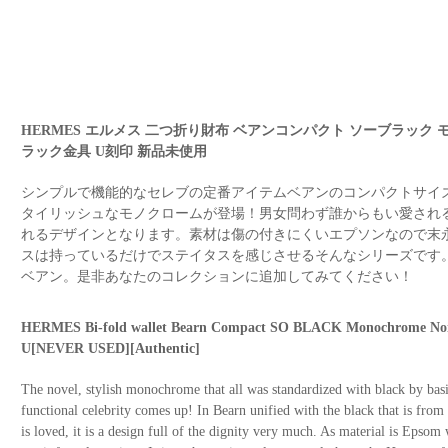
HERMES エルメス 二つ折り財布 ベアンコンパクト ソーブラック モ
ラック金具 U刻印 新品未使用
シンプルで機能的なセレブの定番アイテムベアンのコンパクトサイ
タイリッシュなモノクロームが登場！男女問わず誰からもい愛され
れるデザインとなります。素材は傷の付きにくいエプソンなので末永く
スは持っているだけでステイタスを感じさせるそんなシリーズです
ベアン。是非あなたのコレクションに追加してみてください！
HERMES Bi-fold wallet Bearn Compact SO BLACK Monochrome Noi
U[NEVER USED][Authentic]
The novel, stylish monochrome that all was standardized with black by bas
functional celebrity comes up! In Bearn unified with the black that is fr
is loved, it is a design full of the dignity very much. As material is Epsom 