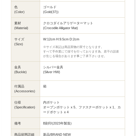
色
ゴールド
(Color)
(Gold(37))
素材
クロコダイルアリゲーターマット
(Material)
(Crocodile Alligator Mat)
サイズ
W:12cm H:9.5cm D:2cm
(Size)
※サイズ表記は商品実物の実寸となります。
すべて手作業にて採寸を行っております為、若干の誤差
が生じる場合があります事ご了承下さいませ。
金具
シルバー金具
(Buckle)
(Silver HW)
付属品
箱
(Accessories)
仕様
内ポケット
(Specification)
オープンポケット x 5、ファスナーポケット x 1、カ
ードポケット x 4
備考
B刻印(2023年製造)
商品状態詳細
新品/BRAND NEW