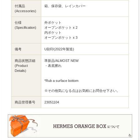
付属品
箱、保存袋、レインカバー
(Accessories)
仕様
外ポケット
(Specification)
オープンポケット x 2
内ポケット
オープンポケット x 3
備考
U刻印(2022年製造)
商品状態詳細
準新品/ALMOST NEW
(Product
・表底擦れ
Details)
*Rub a surface bottom
※その他気になる点はお気軽にお問合せ下さい。
商品管理番号
23051104