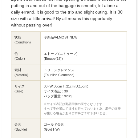
putting in and out of the baggage is smooth, let alone a
daily errand, it is good to the trip and slight outing. It is 30
size with a little arrival! By all means this opportunity
without passing over!
状態
準新品/ALMOST NEW
(Condition)
色
エトープ (エトゥープ)
(Color)
(Etoupe(18))
素材
トリヨンクレマンス
(Material)
(Taurillon Clemence)
サイズ
30 (W:30cm H:21cm D:15cm)
(Size)
サイズ表記：30
バッグ重量：920g
※サイズ表記は商品実物の実寸となります。
すべて手作業にて採寸を行っております為、若干の誤差
が生じる場合があります事ご了承下さいませ。
金具
ゴールド金具
(Buckle)
(Gold HW)