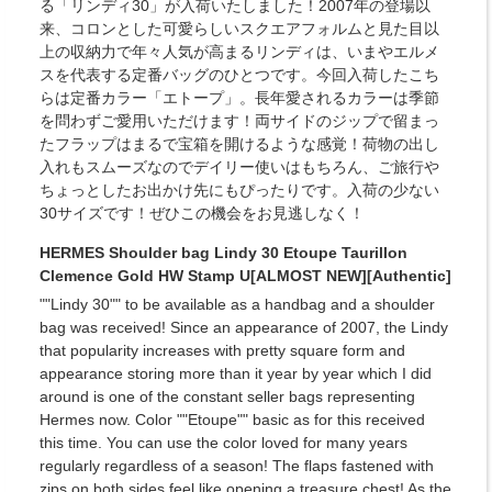
る「リンディ30」が入荷いたしました！2007年の登場以
来、コロンとした可愛らしいスクエアフォルムと見た目以
上の収納力で年々人気が高まるリンディは、いまやエルメ
スを代表する定番バッグのひとつです。今回入荷したこち
らは定番カラー「エトープ」。長年愛されるカラーは季節
を問わずご愛用いただけます！両サイドのジップで留まっ
たフラップはまるで宝箱を開けるような感覚！荷物の出し
入れもスムーズなのでデイリー使いはもちろん、ご旅行や
ちょっとしたお出かけ先にもぴったりです。入荷の少ない
30サイズです！ぜひこの機会をお見逃しなく！
HERMES Shoulder bag Lindy 30 Etoupe Taurillon
Clemence Gold HW Stamp U[ALMOST NEW][Authentic]
""Lindy 30"" to be available as a handbag and a shoulder
bag was received! Since an appearance of 2007, the Lindy
that popularity increases with pretty square form and
appearance storing more than it year by year which I did
around is one of the constant seller bags representing
Hermes now. Color ""Etoupe"" basic as for this received
this time. You can use the color loved for many years
regularly regardless of a season! The flaps fastened with
zips on both sides feel like opening a treasure chest! As the