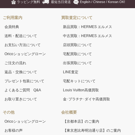
ラッピング無料
最短当日発送
English / Chinese / Korean OK!
ご利用案内
買取査定について
会員特典
新品買取：HERMES エルメス
送料・配送について
中古買取：HERMES エルメス
お支払い方法について
店頭買取について
Oricoショッピングローン
宅配買取について
ご注文の流れ
出張買取について
返品・交換について
LINE査定
プレゼント包装について
宅配キットについて
よくあるご質問 Q&A
Louis Vuitton高価買取
お取り置きについて
金･プラチナ･ダイヤ高価買取
その他
会社概要
Oricoショッピングローン
【京都本店】のご案内
お客様の声
【東京恵比寿明治通り店】のご案内