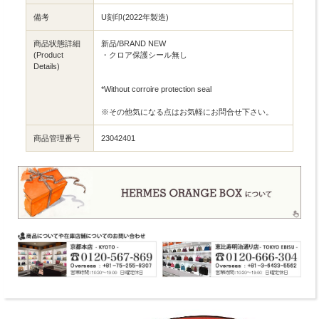
備考
U刻印(2022年製造)
商品状態詳細
新品/BRAND NEW
(Product
・クロア保護シール無し
Details)
*Without corroire protection seal
※その他気になる点はお気軽にお問合せ下さい。
商品管理番号
23042401