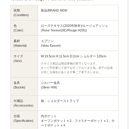
状態
新品/BRAND NEW
(Condition)
色
ローズテキサス(2020年秋冬)/ルージュアッシュ
(Color)
(Rose Texese(0E)/Rouge H(55))
素材
エプソン
(Material)
(Veau Epsom)
サイズ
W:19.5cm H:11.5cm D:2cm ショルダー:120cm
(Size)
※サイズ表記は商品実物の実寸となります。
すべて手作業にて採寸を行っております為、若干の誤差
が生じる場合があります事ご了承下さいませ。
金具
シルバー金具
(Buckle)
(Silver HW)
付属品
箱、ショルダーストラップ
(Accessories)
仕様
内ポケット
(Specification)
オープンポケット x 2、ファスナーポケット x 1、カ
ードポケット x 4