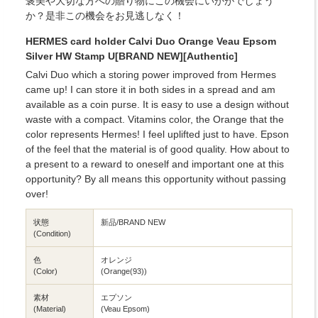
褒美や大切な方への贈り物にこの機会にいかがでしょう
か？是非この機会をお見逃しなく！
HERMES card holder Calvi Duo Orange Veau Epsom
Silver HW Stamp U[BRAND NEW][Authentic]
Calvi Duo which a storing power improved from Hermes
came up! I can store it in both sides in a spread and am
available as a coin purse. It is easy to use a design without
waste with a compact. Vitamins color, the Orange that the
color represents Hermes! I feel uplifted just to have. Epson
of the feel that the material is of good quality. How about to
a present to a reward to oneself and important one at this
opportunity? By all means this opportunity without passing
over!
状態
新品/BRAND NEW
(Condition)
色
オレンジ
(Color)
(Orange(93))
素材
エプソン
(Material)
(Veau Epsom)