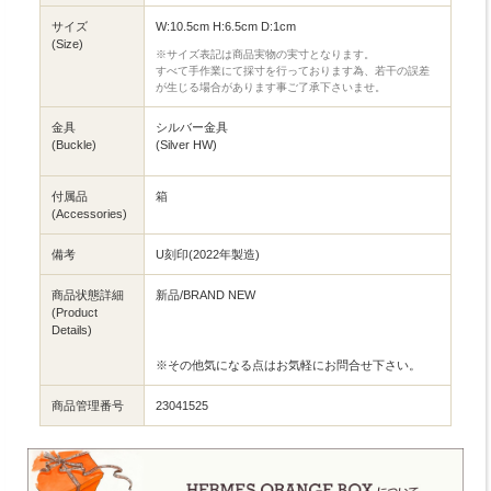
サイズ
W:10.5cm H:6.5cm D:1cm
(Size)
※サイズ表記は商品実物の実寸となります。
すべて手作業にて採寸を行っております為、若干の誤差
が生じる場合があります事ご了承下さいませ。
金具
シルバー金具
(Buckle)
(Silver HW)
付属品
箱
(Accessories)
備考
U刻印(2022年製造)
商品状態詳細
新品/BRAND NEW
(Product
Details)
※その他気になる点はお気軽にお問合せ下さい。
商品管理番号
23041525