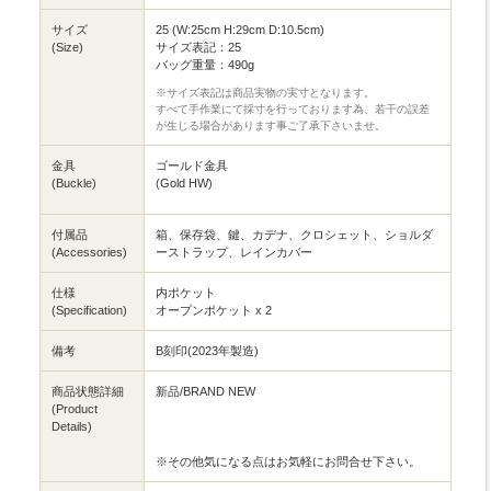
サイズ
25 (W:25cm H:29cm D:10.5cm)
(Size)
サイズ表記：25
バッグ重量：490g
※サイズ表記は商品実物の実寸となります。
すべて手作業にて採寸を行っております為、若干の誤差
が生じる場合があります事ご了承下さいませ。
金具
ゴールド金具
(Buckle)
(Gold HW)
付属品
箱、保存袋、鍵、カデナ、クロシェット、ショルダ
(Accessories)
ーストラップ、レインカバー
仕様
内ポケット
(Specification)
オープンポケット x 2
備考
B刻印(2023年製造)
商品状態詳細
新品/BRAND NEW
(Product
Details)
※その他気になる点はお気軽にお問合せ下さい。