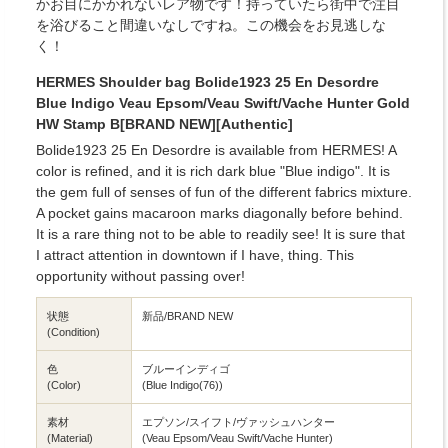
かお目にかかれないレア物です！持っていたら街中で注目
を浴びること間違いなしですね。この機会をお見逃しな
く！
HERMES Shoulder bag Bolide1923 25 En Desordre
Blue Indigo Veau Epsom/Veau Swift/Vache Hunter Gold
HW Stamp B[BRAND NEW][Authentic]
Bolide1923 25 En Desordre is available from HERMES! A
color is refined, and it is rich dark blue "Blue indigo". It is
the gem full of senses of fun of the different fabrics mixture.
A pocket gains macaroon marks diagonally before behind.
It is a rare thing not to be able to readily see! It is sure that
I attract attention in downtown if I have, thing. This
opportunity without passing over!
状態
新品/BRAND NEW
(Condition)
色
ブルーインディゴ
(Color)
(Blue Indigo(76))
素材
エプソン/スイフト/ヴァッシュハンター
(Material)
(Veau Epsom/Veau Swift/Vache Hunter)