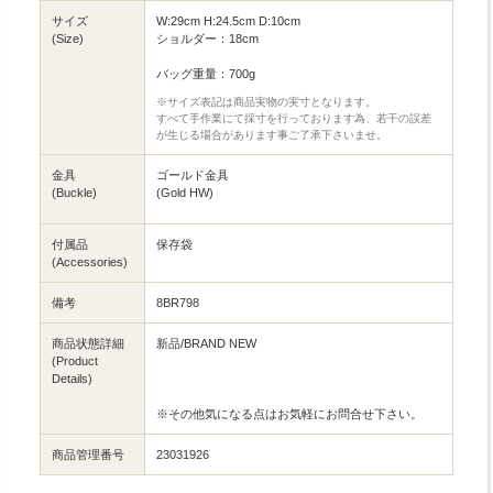
サイズ
W:29cm H:24.5cm D:10cm
(Size)
ショルダー：18cm
バッグ重量：700g
※サイズ表記は商品実物の実寸となります。
すべて手作業にて採寸を行っております為、若干の誤差
が生じる場合があります事ご了承下さいませ。
金具
ゴールド金具
(Buckle)
(Gold HW)
付属品
保存袋
(Accessories)
備考
8BR798
商品状態詳細
新品/BRAND NEW
(Product
Details)
※その他気になる点はお気軽にお問合せ下さい。
商品管理番号
23031926