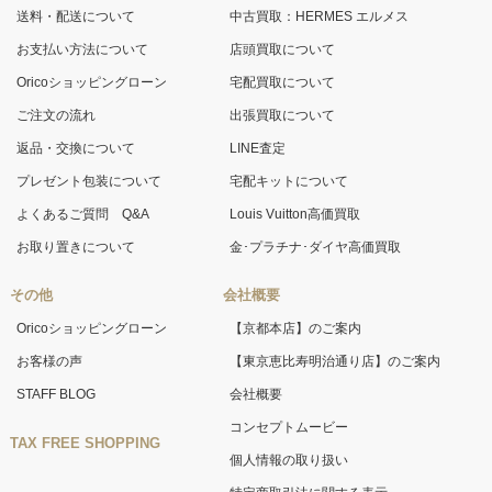
送料・配送について
中古買取：HERMES エルメス
お支払い方法について
店頭買取について
Oricoショッピングローン
宅配買取について
ご注文の流れ
出張買取について
返品・交換について
LINE査定
プレゼント包装について
宅配キットについて
よくあるご質問 Q&A
Louis Vuitton高価買取
お取り置きについて
金･プラチナ･ダイヤ高価買取
その他
会社概要
Oricoショッピングローン
【京都本店】のご案内
お客様の声
【東京恵比寿明治通り店】のご案内
STAFF BLOG
会社概要
コンセプトムービー
TAX FREE SHOPPING
個人情報の取り扱い