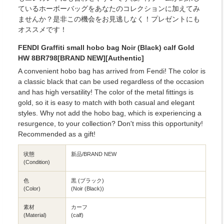
ているホーボーバッグをあなたのコレクションに加えてみ
ませんか？是非この機会をお見逃しなく！プレゼントにも
オススメです！
FENDI Graffiti small hobo bag Noir (Black) calf Gold
HW 8BR798[BRAND NEW][Authentic]
A convenient hobo bag has arrived from Fendi! The color is
a classic black that can be used regardless of the occasion
and has high versatility! The color of the metal fittings is
gold, so it is easy to match with both casual and elegant
styles. Why not add the hobo bag, which is experiencing a
resurgence, to your collection? Don't miss this opportunity!
Recommended as a gift!
状態
新品/BRAND NEW
(Condition)
色
黒 (ブラック)
(Color)
(Noir (Black))
素材
カーフ
(Material)
(calf)