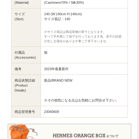
(Material)
(Cashmere70% / Silk30%)
サイズ
140 (W:140cm H:140cm)
(Size)
サイズ表記：140
※サイズ表記は商品実物の実寸となります。
すべて手作業にて採寸を行っております為、若干の誤差
が生じる場合があります事ご了承下さいませ。
付属品
箱
(Accessories)
備考
2023年春夏新作
商品状態詳細
新品/BRAND NEW
(Product
Details)
※その他気になる点はお気軽にお問合せ下さい。
商品管理番号
23040609