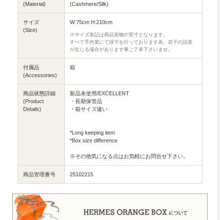
(Material)
(Cashmere/Silk)
サイズ
W:75cm H:210cm
(Size)
※サイズ表記は商品実物の実寸となります。
すべて手作業にて採寸を行っております為、若干の誤差
が生じる場合があります事ご了承下さいませ。
付属品
箱
(Accessories)
商品状態詳細
新品未使用/EXCELLENT
(Product
・長期保管品
Details)
・箱サイズ違い
*Long keeping item
*Box size difference
※その他気になる点はお気軽にお問合せ下さい。
商品管理番号
25102215