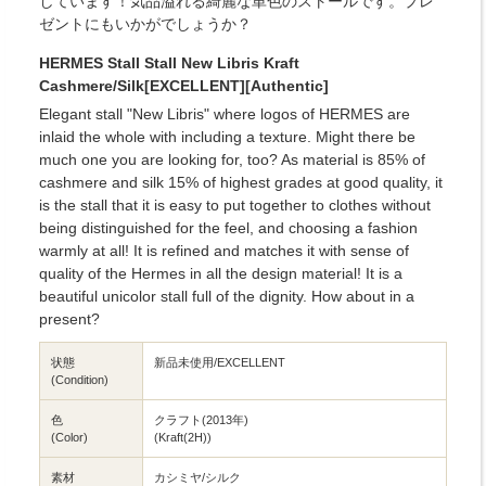
しています！気品溢れる綺麗な単色のストールです。プレ
ゼントにもいかがでしょうか？
HERMES Stall Stall New Libris Kraft
Cashmere/Silk[EXCELLENT][Authentic]
Elegant stall "New Libris" where logos of HERMES are
inlaid the whole with including a texture. Might there be
much one you are looking for, too? As material is 85% of
cashmere and silk 15% of highest grades at good quality, it
is the stall that it is easy to put together to clothes without
being distinguished for the feel, and choosing a fashion
warmly at all! It is refined and matches it with sense of
quality of the Hermes in all the design material! It is a
beautiful unicolor stall full of the dignity. How about in a
present?
状態
新品未使用/EXCELLENT
(Condition)
色
クラフト(2013年)
(Color)
(Kraft(2H))
素材
カシミヤ/シルク