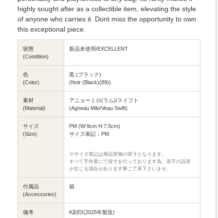
highly sought after as a collectible item, elevating the style
of anyone who carries it. Dont miss the opportunity to own
this exceptional piece.
状態
新品未使用/EXCELLENT
(Condition)
色
黒 (ブラック)
(Color)
(Noir (Black)(89))
素材
アニョーミロ(ラム)/スイフト
(Material)
(Agneau Milo/Veau Swift)
サイズ
PM (W:9cm H:7.5cm)
(Size)
サイズ表記：PM
※サイズ表記は商品実物の実寸となります。
すべて手作業にて採寸を行っております為、若干の誤差
が生じる場合があります事ご了承下さいませ。
付属品
箱
(Accessories)
備考
K刻印(2025年製造)