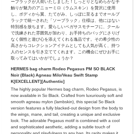
ーブラックが入荷いたしました！しっとりとなめらかな手
触りが魅力のアニョーミロ（ラムスキン）を贅沢に使用
し、ボディから翼、たてがみ、しっぽに至るまでオールブ
ラックで統一された「ソーブラック」仕様は、他にはない
特別感を放ちます。愛らしいペガサスモチーフに、クール
で洗練された雰囲気が加わり、お手持ちのバッグにさりげ
なく個性と遊び心を添えてくれる逸品です。その希少性の
高さからコレクションアイテムとしても人気が高く、持つ
人のセンスを引き立ててくれます。この機会にぜひお手に
取ってみてはいかがでしょうか？
HERMES bag charm Rodeo Pegasus PM SO BLACK
Noir (Black) Agneau Milo/Veau Swift Stamp
K[EXCELLENT][Authentic]
The highly popular Hermes bag charm, Rodeo Pegasus, is
now available in So Black. Crafted from luxuriously soft and
smooth agneau mylon (lambskin), this special So Black
version features a fully blacked-out design from the body to
the wings, mane, and tail, creating a unique and exclusive
look. The adorable Pegasus motif is combined with a cool
and sophisticated aesthetic, adding a subtle touch of
personality and playfulness to any bag. Its rarity makes it