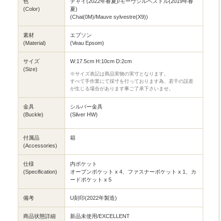
色
チャイ(2022年春夏)/モーヴシルベストル(2019年春
(Color)
夏)
(Chai(0M)/Mauve sylvestre(X9))
素材
エプソン
(Material)
(Veau Epsom)
サイズ
W:17.5cm H:10cm D:2cm
(Size)
※サイズ表記は商品実物の実寸となります。
すべて手作業にて採寸を行っております為、若干の誤差
が生じる場合があります事ご了承下さいませ。
金具
シルバー金具
(Buckle)
(Silver HW)
付属品
箱
(Accessories)
仕様
内ポケット
(Specification)
オープンポケット x 4、ファスナーポケット x 1、カ
ードポケット x 5
備考
U刻印(2022年製造)
商品状態詳細
新品未使用/EXCELLENT