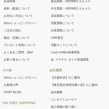
会員特典
新品買取：HERMES エルメス
送料・配送について
中古買取：HERMES エルメス
お支払い方法について
店頭買取について
Oricoショッピングローン
宅配買取について
ご注文の流れ
出張買取について
返品・交換について
LINE査定
プレゼント包装について
宅配キットについて
よくあるご質問 Q&A
Louis Vuitton高価買取
お取り置きについて
金･プラチナ･ダイヤ高価買取
その他
会社概要
Oricoショッピングローン
【京都本店】のご案内
お客様の声
【東京恵比寿明治通り店】のご案内
STAFF BLOG
会社概要
コンセプトムービー
TAX FREE SHOPPING
個人情報の取り扱い