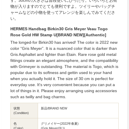
す。30cmの大きさは普段使いにぴったり。いろいろとお荷
物が入りますのでとても便利ですよ。ツイリーやバッグチ
ャームなどの小物を使ってアレンジを楽しんでみてくださ
い。
HERMES Handbag Birkin30 Gris Meyer Veau Togo
Rose Gold HW Stamp U[BRAND NEW][Authentic]
The longed-for Birkin30 has arrived! The color is 2022 new
color “Gris Meyer”. It is a nuanced color that is darker than
Gris Asphaltet and lighter than Etain. Rare rose gold metal
fittings create an elegant atmosphere, and the compatibility
with Grimeyer is outstanding. The material is Togo, which is
popular due to its softness and gettin used to your hand
when you actually hold it. The size of 30 cm is perfect for
everyday use. It's very convenient because you can put a
lot of things in it. Please enjoy arranging using accessories
such as twilly and bag charms.
状態
新品/BRAND NEW
(Condition)
色
グリメイヤー(2022年春夏)
(Color)
(Gris Meyer(0L))