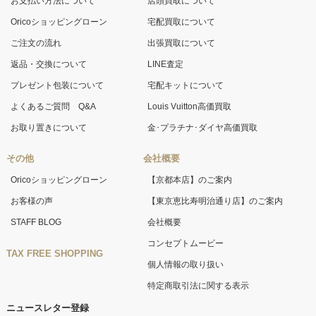
お支払い方法について
店頭買取について
Oricoショッピングローン
宅配買取について
ご注文の流れ
出張買取について
返品・交換について
LINE査定
プレゼント包装について
宅配キットについて
よくあるご質問 Q&A
Louis Vuitton高価買取
お取り置きについて
金･プラチナ･ダイヤ高価買取
その他
会社概要
Oricoショッピングローン
【京都本店】のご案内
お客様の声
【東京恵比寿明治通り店】のご案内
STAFF BLOG
会社概要
コンセプトムービー
TAX FREE SHOPPING
個人情報の取り扱い
特定商取引法に関する表示
ニュースレター登録