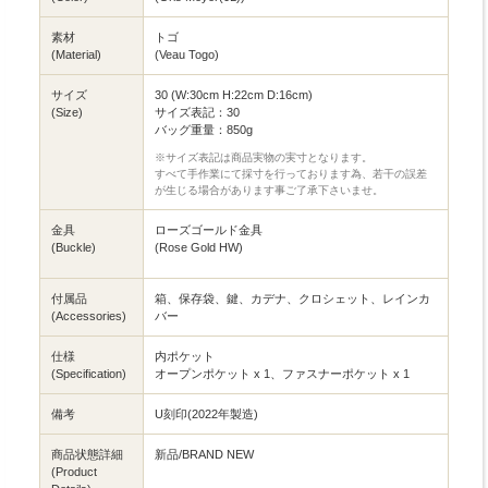
素材
トゴ
(Material)
(Veau Togo)
サイズ
30 (W:30cm H:22cm D:16cm)
(Size)
サイズ表記：30
バッグ重量：850g
※サイズ表記は商品実物の実寸となります。
すべて手作業にて採寸を行っております為、若干の誤差
が生じる場合があります事ご了承下さいませ。
金具
ローズゴールド金具
(Buckle)
(Rose Gold HW)
付属品
箱、保存袋、鍵、カデナ、クロシェット、レインカ
(Accessories)
バー
仕様
内ポケット
(Specification)
オープンポケット x 1、ファスナーポケット x 1
備考
U刻印(2022年製造)
商品状態詳細
新品/BRAND NEW
(Product