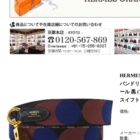
HERM
バンドリエ
ール 黒 
スイフト
価格:
メーカー：
数量: