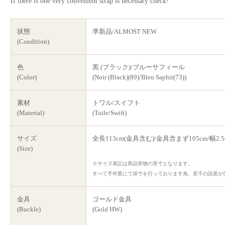
If there is one very convenient strap is necessary check!
状態
準新品/ALMOST NEW
(Condition)
色
黒 (ブラック)/ブルーサフィール
(Color)
(Noir (Black)(89)/Bleu Saphir(73))
素材
トワル/スイフト
(Material)
(Toile/Swift)
サイズ
全長113cm(金具含む)/金具含まず105cm/幅2.5
(Size)
※サイズ表記は商品実物の実寸となります。
すべて手作業にて採寸を行っております為、若干の誤差が
金具
ゴールド金具
(Buckle)
(Gold HW)