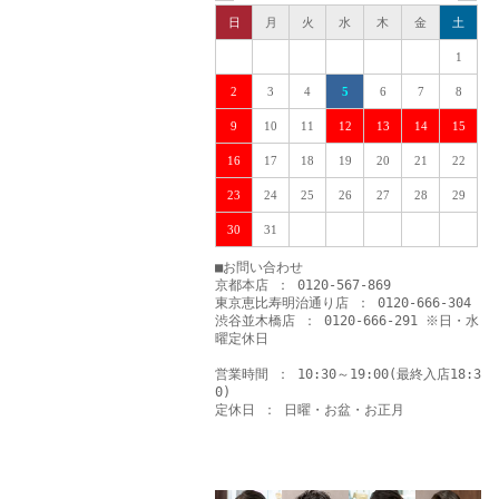
日
月
火
水
木
金
土
1
2
3
4
5
6
7
8
9
10
11
12
13
14
15
16
17
18
19
20
21
22
23
24
25
26
27
28
29
30
31
■お問い合わせ
京都本店 ： 0120-567-869
東京恵比寿明治通り店 ： 0120-666-304
渋谷並木橋店 ： 0120-666-291 ※日・水
曜定休日
営業時間 ： 10:30～19:00(最終入店18:3
0)
定休日 ： 日曜・お盆・お正月