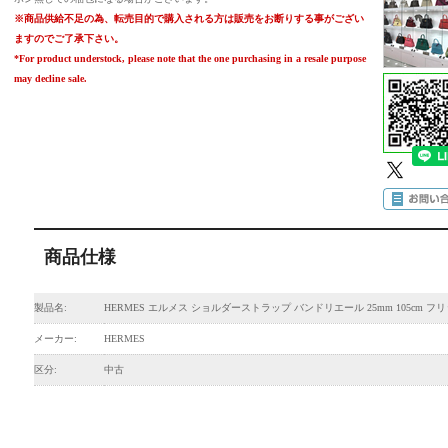
※商品供給不足の為、転売目的で購入される方は販売をお断りする事がござい
ますのでご了承下さい。
*For product understock, please note that the one purchasing in a resale purpose
may decline sale.
商品仕様
製品名:
HERMES エルメス ショルダーストラップ バンドリエール 25mm 105cm フ
メーカー:
HERMES
区分:
中古