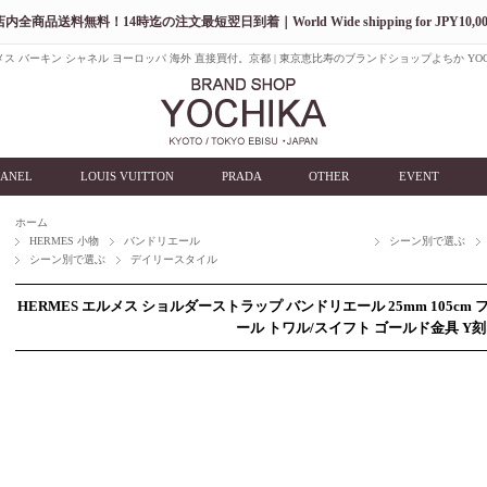
店内全商品送料無料！14時迄の注文最短翌日到着｜World Wide shipping for JPY10,00
ス バーキン シャネル ヨーロッパ 海外 直接買付。京都 | 東京恵比寿のブランドショップよちか YOC
ANEL
LOUIS VUITTON
PRADA
OTHER
EVENT
ホーム
HERMES 小物
バンドリエール
シーン別で選ぶ
シーン別で選ぶ
デイリースタイル
HERMES エルメス ショルダーストラップ バンドリエール 25mm 105cm
ール トワル/スイフト ゴールド金具 Y刻