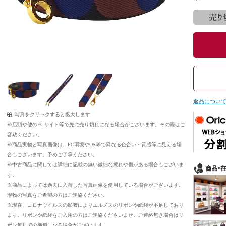
返品につい
写真をクリックすると拡大します
※店頭や他のECサイト等で先に売り切れになる場合がございます。その際はご
容赦ください。
※商品実物と写真画像は、PC環境やOS等で異なる色合い・質感等に見える場
合もございます。予めご了承ください。
※中古商品に関しては詳細に記載の無い微細な擦れや傷がある場合もございま
す。
※商品によっては過去に入荷した写真画像を使用している場合がございます。
現物の写真をご希望の方はご連絡ください。
※現在、コロナウイルスの影響によりエルメスのリボンや紙袋が不足しており
ます。リボンや紙袋をご入用の方はご連絡くださいませ。ご連絡無き場合はリ
ボン無しでの梱包になる場合がございます。