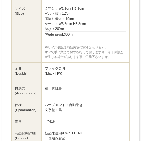
サイズ
文字盤：W2.9cm H2.9cm
(Size)
ベルト幅：1.7cm
腕周り最大：19cm
ケース：W3.8mm H3.8mm
防水：200ｍ
*Waterproof:300ｍ
※サイズ表記は商品実物の実寸となります。
すべて手作業にて採寸を行っております為、若干の誤差
が生じる場合があります事ご了承下さいませ。
金具
ブラック金具
(Buckle)
(Black HW)
付属品
箱、保証書
(Accessories)
仕様
ムーブメント：自動巻き
(Specification)
文字盤：黒
備考
H7418
商品状態詳細
新品未使用/EXCELLENT
(Product
・長期保管品