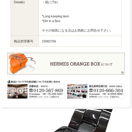
Details)
・箱に汚れ
*Long keeping item
*Dirt in a Box
※その他気になる点はお気軽にお問合せ下さい。
商品管理番号
23082706