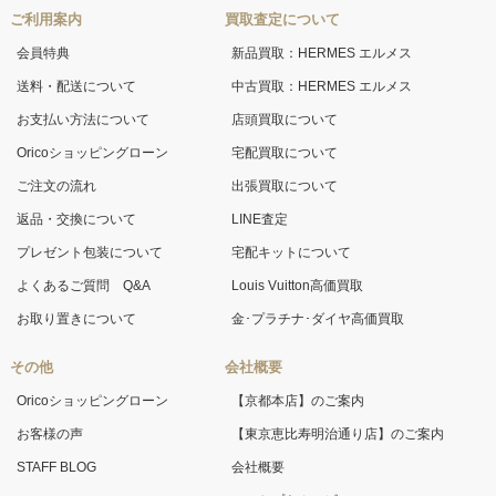
ご利用案内
買取査定について
会員特典
新品買取：HERMES エルメス
送料・配送について
中古買取：HERMES エルメス
お支払い方法について
店頭買取について
Oricoショッピングローン
宅配買取について
ご注文の流れ
出張買取について
返品・交換について
LINE査定
プレゼント包装について
宅配キットについて
よくあるご質問 Q&A
Louis Vuitton高価買取
お取り置きについて
金･プラチナ･ダイヤ高価買取
その他
会社概要
Oricoショッピングローン
【京都本店】のご案内
お客様の声
【東京恵比寿明治通り店】のご案内
STAFF BLOG
会社概要